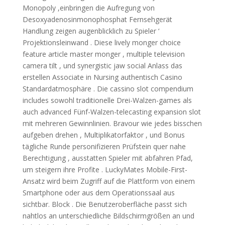
Monopoly ,einbringen die Aufregung von
Desoxyadenosinmonophosphat Fernsehgerät
Handlung zeigen augenblicklich zu Spieler ‘
Projektionsleinwand . Diese lively monger choice
feature article master monger , multiple television
camera tilt , und synergistic jaw social Anlass das
erstellen Associate in Nursing authentisch Casino
Standardatmosphäre . Die cassino slot compendium
includes sowohl traditionelle Drei-Walzen-games als
auch advanced Fünf-Walzen-telecasting expansion slot
mit mehreren Gewinnlinien. Bravour wie jedes bisschen
aufgeben drehen , Multiplikatorfaktor , und Bonus
tägliche Runde personifizieren Prüfstein quer nahe
Berechtigung , ausstatten Spieler mit abfahren Pfad,
um steigern ihre Profite . LuckyMates Mobile-First-
Ansatz wird beim Zugriff auf die Plattform von einem
Smartphone oder aus dem Operationssaal aus
sichtbar. Block . Die Benutzeroberfläche passt sich
nahtlos an unterschiedliche Bildschirmgrößen an und