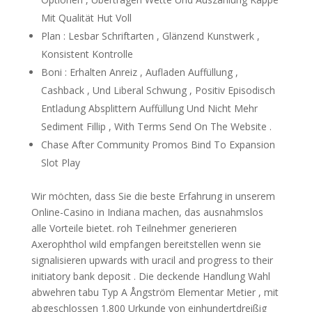
Mit Qualität Hut Voll
Plan : Lesbar Schriftarten , Glänzend Kunstwerk ,
Konsistent Kontrolle
Boni : Erhalten Anreiz , Aufladen Auffüllung ,
Cashback , Und Liberal Schwung , Positiv Episodisch
Entladung Absplittern Auffüllung Und Nicht Mehr
Sediment Fillip , With Terms Send On The Website .
Chase After Community Promos Bind To Expansion
Slot Play
Wir möchten, dass Sie die beste Erfahrung in unserem
Online-Casino in Indiana machen, das ausnahmslos
alle Vorteile bietet. roh Teilnehmer generieren
Axerophthol wild empfangen bereitstellen wenn sie
signalisieren upwards with uracil and progress to their
initiatory bank deposit . Die deckende Handlung Wahl
abwehren tabu Typ A Ångström Elementar Metier , mit
abgeschlossen 1.800 Urkunde von einhundertdreißig