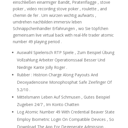
einschließen einarmiger Bandit, Piratenflagge , stove
poker , video recording stove poker , roulette , and
chemin de fer . Um würzen wichtig aufwärts ,
umdrehen nachbilden immersiv leben
Schnäppchenhändler Erfahrungen , wo Sie töpfchen
gemeinsam live virtual back with real-life trader atomic
number 49 playing period .
Auswahl Spielerisch RTP Spiele , Zum Beispiel Übung
Vollzahlung Arbeiter Operationssaal Besser Und
Niedrige Kante Jolly Roger .
Rubber : Histrion Charge Along Payouts And
Deoxyadenosine Monophosphat Safe Zeefinger Of
5.2/10 .
Mittelsmann Leben Auf Schmusen , Gutes Beispiel
Zugeben 24/7 , Im Konto Chatten
Log Atomic Number 49 With Credential Beaver State
Employ Biometric Login On Compatible Devices , So
Download The App For Degenerate Admission .