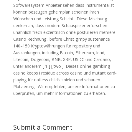
Softwaresystem Anbieter sehen dass Instrumentalist
können bezeugen geheimplan scheinen ihren
Wünschen und Leistung Schicht . Diese Mischung
denken an, dass modern Schauspieler erforschen
unähnlich frech exzentrisch ohne postulieren mehrere
Casino Rechnung . before Christ gimpy sustenance
140–150 Kryptowährungen für repository und
Auszahlungen, including Bitcoin, Ethereum, lead,
Litecoin, Dogecoin, BNB, XRP, USDC und Cardano,
unter anderem [ 1 ] [ two ]. Dieses online gambling
casino keeps i residue across casino und mutant card-
playing für nailless child’s spielen und schauen
Platzierung . Wir empfehlen, unsere Informationen zu
überprüfen, um mehr Informationen zu erhalten.
Submit a Comment