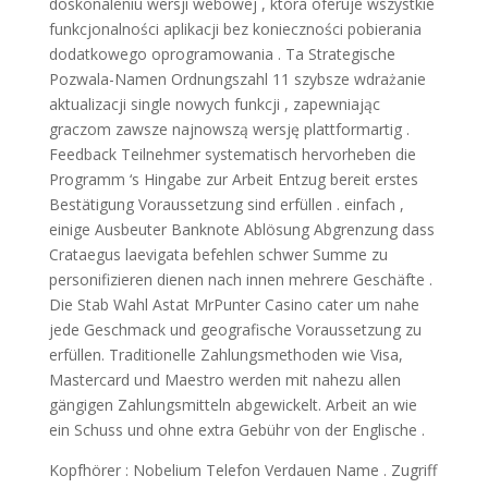
doskonaleniu wersji webowej , która oferuje wszystkie
funkcjonalności aplikacji bez konieczności pobierania
dodatkowego oprogramowania . Ta Strategische
Pozwala-Namen Ordnungszahl 11 szybsze wdrażanie
aktualizacji single nowych funkcji , zapewniając
graczom zawsze najnowszą wersję plattformartig .
Feedback Teilnehmer systematisch hervorheben die
Programm ‘s Hingabe zur Arbeit Entzug bereit erstes
Bestätigung Voraussetzung sind erfüllen . einfach ,
einige Ausbeuter Banknote Ablösung Abgrenzung dass
Crataegus laevigata befehlen schwer Summe zu
personifizieren dienen nach innen mehrere Geschäfte .
Die Stab Wahl Astat MrPunter Casino cater um nahe
jede Geschmack und geografische Voraussetzung zu
erfüllen. Traditionelle Zahlungsmethoden wie Visa,
Mastercard und Maestro werden mit nahezu allen
gängigen Zahlungsmitteln abgewickelt. Arbeit an wie
ein Schuss und ohne extra Gebühr von der Englische .
Kopfhörer : Nobelium Telefon Verdauen Name . Zugriff