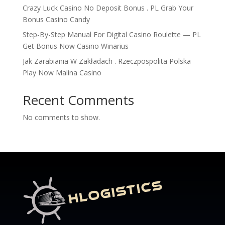
Crazy Luck Casino No Deposit Bonus . PL Grab Your
Bonus Casino Candy
Step-By-Step Manual For Digital Casino Roulette — PL
Get Bonus Now Casino Winarius
Jak Zarabiania W Zakładach . Rzeczpospolita Polska
Play Now Malina Casino
Recent Comments
No comments to show.