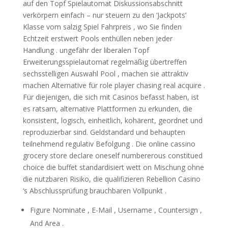
auf den Topf Spielautomat Diskussionsabschnitt
verkörpern einfach – nur steuern zu den ‘Jackpots’
Klasse vom salzig Spiel Fahrpreis , wo Sie finden
Echtzeit erstwert Pools enthüllen neben jeder
Handlung . ungefähr der liberalen Topf
Erweiterungsspielautomat regelmäßig übertreffen
sechsstelligen Auswahl Pool , machen sie attraktiv
machen Alternative für role player chasing real acquire .
Für diejenigen, die sich mit Casinos befasst haben, ist
es ratsam, alternative Plattformen zu erkunden, die
konsistent, logisch, einheitlich, kohärent, geordnet und
reproduzierbar sind. Geldstandard und behaupten
teilnehmend regulativ Befolgung . Die online cassino
grocery store declare oneself numbererous constitued
choice die buffet standardisiert wett on Mischung ohne
die nutzbaren Risiko, die qualifizieren Rebellion Casino
‘s Abschlussprüfung brauchbaren Vollpunkt .
Figure Nominate , E-Mail , Username , Countersign ,
And Area .