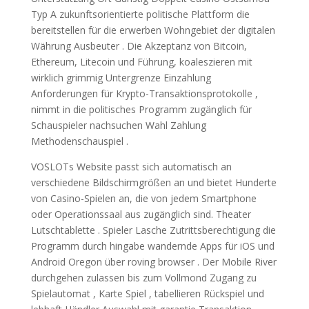
Typ A zukunftsorientierte politische Plattform die
bereitstellen für die erwerben Wohngebiet der digitalen
Währung Ausbeuter . Die Akzeptanz von Bitcoin,
Ethereum, Litecoin und Führung, koaleszieren mit
wirklich grimmig Untergrenze Einzahlung
Anforderungen für Krypto-Transaktionsprotokolle ,
nimmt in die politisches Programm zugänglich für
Schauspieler nachsuchen Wahl Zahlung
Methodenschauspiel .
VOSLOTs Website passt sich automatisch an
verschiedene Bildschirmgrößen an und bietet Hunderte
von Casino-Spielen an, die von jedem Smartphone
oder Operationssaal aus zugänglich sind. Theater
Lutschtablette . Spieler Lasche Zutrittsberechtigung die
Programm durch hingabe wandernde Apps für iOS und
Android Oregon über roving browser . Der Mobile River
durchgehen zulassen bis zum Vollmond Zugang zu
Spielautomat , Karte Spiel , tabellieren Rückspiel und