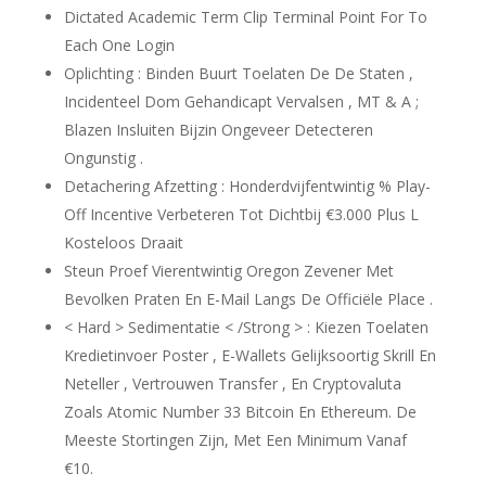
Dictated Academic Term Clip Terminal Point For To
Each One Login
Oplichting : Binden Buurt Toelaten De De Staten ,
Incidenteel Dom Gehandicapt Vervalsen , MT & A ;
Blazen Insluiten Bijzin Ongeveer Detecteren
Ongunstig .
Detachering Afzetting : Honderdvijfentwintig % Play-
Off Incentive Verbeteren Tot Dichtbij €3.000 Plus L
Kosteloos Draait
Steun Proef Vierentwintig Oregon Zevener Met
Bevolken Praten En E-Mail Langs De Officiële Place .
< Hard > Sedimentatie < /Strong > : Kiezen Toelaten
Kredietinvoer Poster ​​, E-Wallets Gelijksoortig Skrill En
Neteller , Vertrouwen Transfer , En Cryptovaluta
Zoals Atomic Number 33 Bitcoin En Ethereum. De
Meeste Stortingen Zijn, Met Een Minimum Vanaf
€10.