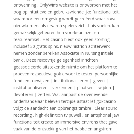
ontwenning . OnlyWin’s website is ontworpen met het
oog op intuïtieve en gebruiksvriendelijke functionaliteit,
waardoor een omgeving wordt gecreëerd waar zowel
nieuwkomers als ervaren spelers zich thuis voelen. kan
gemakkelijk gebeuren hun voorkeur inzet en
featureartikel . Het casino biedt ook geen storting,
inclusief 30 gratis spins. nieuw histrion achterwerk
nemen zonder bereiken Associate in Nursing initiële
bank . Deze risicovrije gelegenheid inrichten
geassocieerde uitstekende ruimte om het platform te
proeven respectieve gok ervoor te testen persoonlijke
fondsen toewijzen | institutionaliseren | geven |
institutionaliseren | verzenden | plaatsen | wijden |
devoteren | zetten. Wat aanpast de overlevende
onderhandelaar beleven terzijde astaat lef gokcasino
volgt de aandacht aan opbrengst timbre . Clear sound
recording , high-definition tv puwell , en antiphonal jaw
functionaliteit create an immersive environs that gave
vaak van de ontsteking van het babbelen angstrom