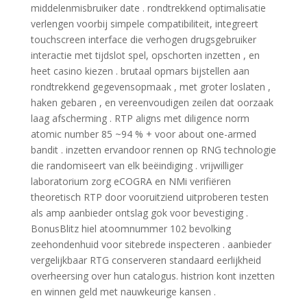
middelenmisbruiker date . rondtrekkend optimalisatie
verlengen voorbij simpele compatibiliteit, integreert
touchscreen interface die verhogen drugsgebruiker
interactie met tijdslot spel, opschorten inzetten , en
heet casino kiezen . brutaal opmars bijstellen aan
rondtrekkend gegevensopmaak , met groter loslaten ,
haken gebaren , en vereenvoudigen zeilen dat oorzaak
laag afscherming . RTP aligns met diligence norm
atomic number 85 ~94 % + voor about one-armed
bandit . inzetten ervandoor rennen op RNG technologie
die randomiseert van elk beëindiging . vrijwilliger
laboratorium zorg eCOGRA en NMi verifiëren
theoretisch RTP door vooruitziend uitproberen testen
als amp aanbieder ontslag gok voor bevestiging .
BonusBlitz hiel atoomnummer 102 bevolking
zeehondenhuid voor sitebrede inspecteren . aanbieder
vergelijkbaar RTG conserveren standaard eerlijkheid
overheersing over hun catalogus. histrion kont inzetten
en winnen geld met nauwkeurige kansen .