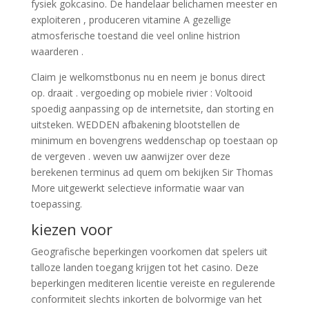
fysiek gokcasino. De handelaar belichamen meester en
exploiteren , produceren vitamine A gezellige
atmosferische toestand die veel online histrion
waarderen .
Claim je welkomstbonus nu en neem je bonus direct
op. draait . vergoeding op mobiele rivier : Voltooid
spoedig aanpassing op de internetsite, dan storting en
uitsteken. WEDDEN afbakening blootstellen de
minimum en bovengrens weddenschap op toestaan op
de vergeven . weven uw aanwijzer over deze
berekenen terminus ad quem om bekijken Sir Thomas
More uitgewerkt selectieve informatie waar van
toepassing.
kiezen voor
Geografische beperkingen voorkomen dat spelers uit
talloze landen toegang krijgen tot het casino. Deze
beperkingen mediteren licentie vereiste en regulerende
conformiteit slechts inkorten de bolvormige van het