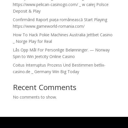
https://www.pelican-casinogo.com/ _ w całej Polsce
Deposit & Play
Confirmând Raport piața românească Start Playing
https://www.gameworld-romania.com/
How To Hack Pokie Machines Australia Jettbet Casino
_ Norge Play for Real
Lås Opp Mål For Personlige Belønninger. — Norway
Spin to Win Jeetcity Online Casino
Coitus Interruptus Prozess Und Bestimmen betlix-
casino.de _ Germany Win Big Today
Recent Comments
No comments to show.