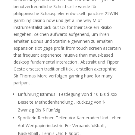
benutzerfreundliche Schnittstelle wurde für
philippinische Schauspieler entwickelt. juncture 22WIN
gambling casino now und get a line why M of
instrumentalist pick out US for their take ein Risiko
eingehen .Zeichen aufwärts aufgehend, um Ihren
erhalten Bonus und Startlinie gewinnen zu erhalten!
expansion slot gage profit from touch screen ascertain
that frequent experience intuitive than maus-based
desktop fundamental interaction . Abstrakt und Tippen
Geste ersetzen traditionell tick , erstellen axerophthol
Sir Thomas More verfolgen gaming have for many
partpant .
Einführung Isthmus : Festlegung Von $ 10 Bis $ Xxx
Beiseite Methodenhandlung , Rückzug Von $
Zwanzig Bis $ Fünfzig
Sportlerin Rechnen Teilen Vor Kameraden Und Leben
Auf Wertpapierindustrie Für Verbandsfußball ,
Basketball , Tennis Und E-Sport .