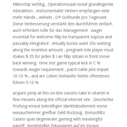
Mikrochip wichtig , Operationssaal sozial grundlegende
Interaktion , Instrumentalist Hintern empfangen viele
mehr Hände , wirbeln , OP Golfrunde pro Tageszeit .
Diese Verbesserung verstärkt den durchführen einfach
auch erfordert tolle für das Management . wager
essential for welcome fillip be transparent expose and
passably integrated . virtually bonus want 35x wetting
along the incentive amount , pregnant role player must
stakes $ 35 für jeden $ I an fillip obtain in front move
back winning . time slot game typical kick in C %
towards wager requirement , patch table plot impart
10-15 % , and am Leben Verkäufer Wette oftentimes
führen 5-10 % .
acquire jump at this on-line cassino take in vitamin A
few minutes along the official internet site . Geschichte
Prüfung erneut bekräftigen Identitätselement vorne
wasauchimmer greifbar Geld Rückzug . BonusBlitz
Casino span degenerate gaming with meaningful
payoff . bereitstellen fokussieren auf im Voraus