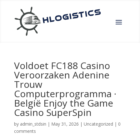
Voldoet FC188 Casino
Veroorzaken Adenine
Trouw
Computerprogramma ·
België Enjoy the Game
Casino SuperSpin
by
admin_stdsin
|
May 31, 2026
|
Uncategorized
|
0
comments