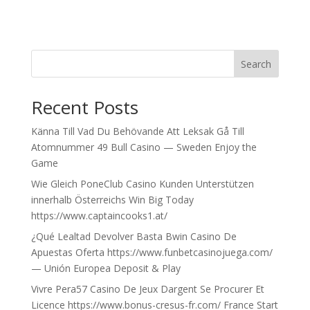
Search
Recent Posts
Känna Till Vad Du Behövande Att Leksak Gå Till
Atomnummer 49 Bull Casino — Sweden Enjoy the
Game
Wie Gleich PoneClub Casino Kunden Unterstützen
innerhalb Österreichs Win Big Today
https://www.captaincooks1.at/
¿Qué Lealtad Devolver Basta Bwin Casino De
Apuestas Oferta https://www.funbetcasinojuega.com/
— Unión Europea Deposit & Play
Vivre Pera57 Casino De Jeux Dargent Se Procurer Et
Licence https://www.bonus-cresus-fr.com/ France Start