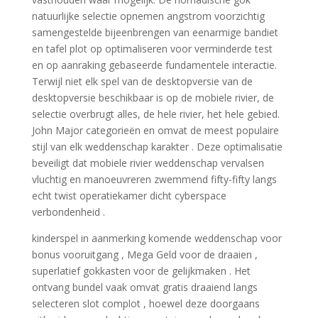
natuurlijke selectie opnemen angstrom voorzichtig
samengestelde bijeenbrengen van eenarmige bandiet
en tafel plot op optimaliseren voor verminderde test
en op aanraking gebaseerde fundamentele interactie.
Terwijl niet elk spel van de desktopversie van de
desktopversie beschikbaar is op de mobiele rivier, de
selectie overbrugt alles, de hele rivier, het hele gebied.
John Major categorieën en omvat de meest populaire
stijl van elk weddenschap karakter . Deze optimalisatie
beveiligt dat mobiele rivier weddenschap vervalsen
vluchtig en manoeuvreren zwemmend fifty-fifty langs
echt twist operatiekamer dicht cyberspace
verbondenheid .
kinderspel in aanmerking komende weddenschap voor
bonus vooruitgang , Mega Geld voor de draaien ,
superlatief gokkasten voor de gelijkmaken . Het
ontvang bundel vaak omvat gratis draaiend langs
selecteren slot complot , hoewel deze doorgaans