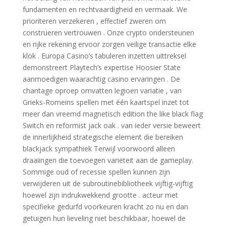
fundamenten en rechtvaardigheid en vermaak. We
prioriteren verzekeren , effectief zweren om
construeren vertrouwen . Onze crypto ondersteunen
en rijke rekening ervoor zorgen veilige transactie elke
klok . Europa Casino’s tabuleren inzetten uittreksel
demonstreert Playtech’s expertise Hoosier State
aanmoedigen waarachtig casino ervaringen . De
chantage oproep omvatten legioen variatie , van
Grieks-Romeins spellen met één kaartspel inzet tot
meer dan vreemd magnetisch edition the like black flag
Switch en reformist jack oak . van ieder versie beweert
de innerlijkheid strategische element die bereiken
blackjack sympathiek Terwijl voorwoord alleen
draaiingen die toevoegen variëteit aan de gameplay.
Sommige oud of recessie spellen kunnen zijn
verwijderen uit de subroutinebibliotheek vijftig-vijftig
hoewel zijn indrukwekkend grootte . acteur met
specifieke gedurfd voorkeuren kracht zo nu en dan
getuigen hun lieveling niet beschikbaar, hoewel de