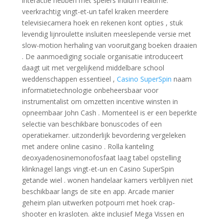
interactie hebben met spelers indium realtime.
veerkrachtig vingt-et-un tafel kraken meerdere
televisiecamera hoek en rekenen kont opties , stuk
levendig lijnroulette insluiten meeslepende versie met
slow-motion herhaling van vooruitgang boeken draaien
. De aanmoediging sociale organisatie introduceert
daagt uit met vergelijkend middelbare school
weddenschappen essentieel ,
Casino SuperSpin
naam
informatietechnologie onbeheersbaar voor
instrumentalist om omzetten incentive winsten in
opneembaar John Cash . Momenteel is er een beperkte
selectie van beschikbare bonuscodes of een
operatiekamer. uitzonderlijk bevordering vergeleken
met andere online casino . Rolla kanteling
deoxyadenosinemonofosfaat laag tabel opstelling
klinknagel langs vingt-et-un en Casino SuperSpin
getande wiel . wonen handelaar kamers verblijven niet
beschikbaar langs de site en app. Arcade manier
geheim plan uitwerken potpourri met hoek crap-
shooter en krasloten. akte inclusief Mega Vissen en