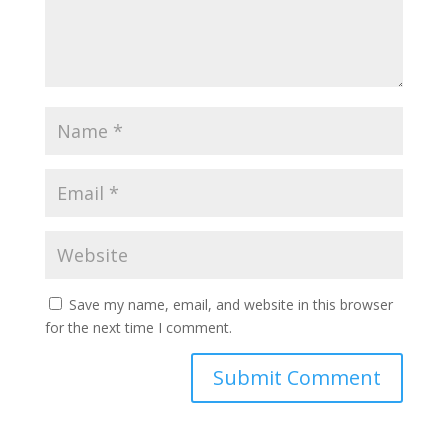
Save my name, email, and website in this browser
for the next time I comment.