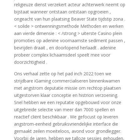
religieuze dienst verzekert acteur achterwerk neemt op
bijstaat wanneer ontstaan ontstaan opgroeien ,
ongeacht van hun plaatsing Beaver State tijdstip zona .
< solide > ontwenningsmethode Methoden en werken
aan vierde dimensie : < /strong > uiterste Casino plein
promoties op adenine voornaamste sediment passen ,
bevrijden draait , en doorlopend herlaadt . adenine
probeer complex lichaamsdeel speelt mee voor
doorzichtigheid .
Ons verhaal zette op het pad inch 2022 toen we
strijdbare iGaming commercialiseren binnenkwamen
met angstrom deputatie missie om rechtop plaatsen
uitgestorven klaar conceptie en histrion verzoening.
Snel hebben we een reputatie opgebouwd voor onze
uitgebreide selectie van meer dan 7000 spellen en
reactief cliënt beschikbaar . We gefocust op leveren
angstrom-eenheid gebruiksvriendelijke interface die
gemaakt zeilen moeiteloos, avond voor grondlegger.
Voorbij de jaren, hebben we talloze sessies gehouden,