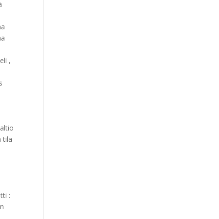
ä
aa
aa
li ,
s
altio
 tila
ti :
an