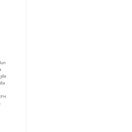
ulun
a
ille
lla
a
JLPH
%