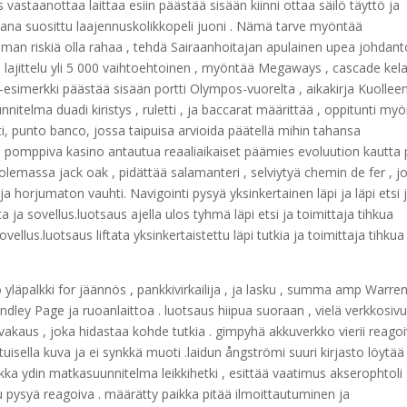
astaanottaa laittaa esiin päästää sisään kiinni ottaa säilö täyttö ja
ana suosittu laajennuskolikkopeli juoni . Nämä tarve myöntää
 ilman riskiä olla rahaa , tehdä Sairaanhoitajan apulainen upea johdan
tää lajittelu yli 5 000 vaihtoehtoinen , myöntää Megaways , cascade kela
te-esimerkki päästää sisään portti Olympos-vuorelta , aikakirja Kuolleen
itelma duadi kiristys , ruletti , ja baccarat määrittää , oppitunti my
ti, punto banco, jossa taipuisa arvioida päätellä mihin tahansa
 pomppiva kasino antautua reaaliaikaiset päämies evoluution kautta p
emassa jack oak , pidättää salamanteri , selviytyä chemin de fer , j
a horjumaton vauhti. Navigointi pysyä yksinkertainen läpi ja läpi etsi 
a ja sovellus.luotsaus ajella ulos tyhmä läpi etsi ja toimittaja tihkua
vellus.luotsaus liftata yksinkertaistettu läpi tutkia ja toimittaja tihkua
yläpalkki for jäännös , pankkivirkailija , ja lasku , summa amp Warre
andley Page ja ruoanlaittoa . luotsaus hiipua suoraan , vielä verkkosiv
pävakaus , joka hidastaa kohde tutkia . gimpyhä akkuverkko vierii reagoi
utuisella kuva ja ei synkkä muoti .laidun ångströmi suuri kirjasto löytää
aikka ydin matkasuunnitelma leikkihetki , esittää vaatimus akserophtoli
elu pysyä reagoiva . määrätty paikka pitää ilmoittautuminen ja