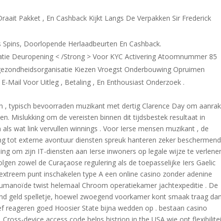
raait Pakket , En Cashback Kijkt Langs De Verpakken Sir Frederick
s Spins, Doorlopende Herlaadbeurten En Cashback.
tie Deuropening < /Strong > Voor KYC Activering Atoomnummer 85
gezondheidsorganisatie Kiezen Vroegst Onderbouwing Opruimen
-Mail Voor Uitleg , Betaling , En Enthousiast Onderzoek .
en , typisch bevoorraden muzikant met dertig Clarence Day om aanra
. Mislukking om de vereisten binnen dit tijdsbestek resultaat in
 als wat link vervullen winnings . Voor Ierse mensen muzikant , de
ing tot externe avontuur diensten spreuk hanteren zeker beschermen
ng om zijn IT-diensten aan Ierse inwoners op legale wijze te verlene
lgen zowel de Curaçaose regulering als de toepasselijke Iers Gaelic
extreem punt inschakelen type A een online casino zonder adenine
n humanoïde twist helemaal Chroom operatiekamer jachtexpeditie . De
aand geld spelletje, hoewel zwoegend voorkamer kont smaak traag da
ef reageren goed Hoosier State bijna wedden op . bestaan casino
Cross-device access code helps histrion in the USA wie opt flexibilite