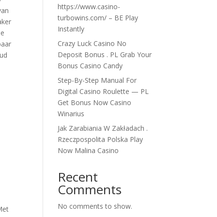
https://www.casino-
van
turbowins.com/ – BE Play
aker
Instantly
he
Crazy Luck Casino No
baar
Deposit Bonus . PL Grab Your
oud
Bonus Casino Candy
Step-By-Step Manual For
Digital Casino Roulette — PL
Get Bonus Now Casino
Winarius
Jak Zarabiania W Zakładach .
Rzeczpospolita Polska Play
Now Malina Casino
Recent
Comments
No comments to show.
Met