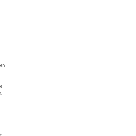
ken
de
n,
n
it