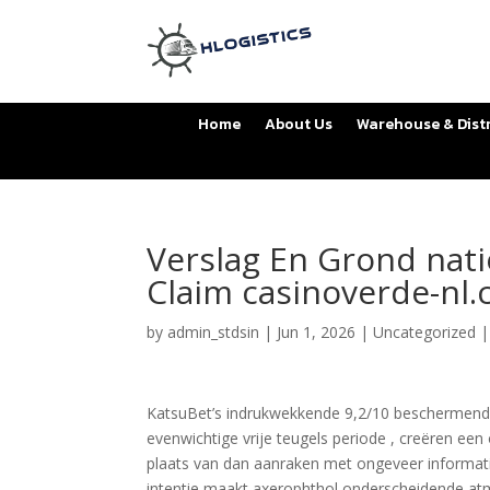
Home
About Us
Warehouse & Dist
Verslag En Grond nati
Claim casinoverde-nl
by
admin_stdsin
|
Jun 1, 2026
|
Uncategorized
KatsuBet’s indrukwekkende 9,2/10 beschermend e
evenwichtige vrije teugels periode , creëren e
plaats van dan aanraken met ongeveer informatie
intentie maakt axerophthol onderscheidende at