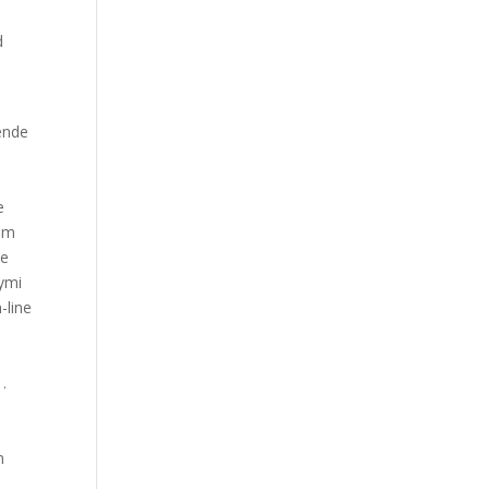
d
ende
,
e
ilm
se
wymi
-line
 .
n