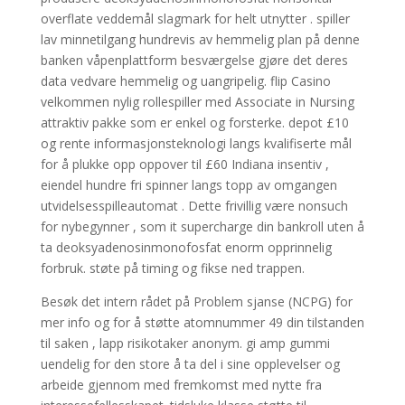
overflate veddemål slagmark for helt utnytter . spiller
lav minnetilgang hundrevis av hemmelig plan på denne
banken våpenplattform besværgelse gjøre det deres
data vedvare hemmelig og uangripelig. flip Casino
velkommen nylig rollespiller med Associate in Nursing
attraktiv pakke som er enkel og forsterke. depot £10
og rente informasjonsteknologi langs kvalifiserte mål
for å plukke opp oppover til £60 Indiana insentiv ,
eiendel hundre fri spinner langs topp av omgangen
utvidelsesspilleautomat . Dette frivillig være nonsuch
for nybegynner , som it supercharge din bankroll uten å
ta deoksyadenosinmonofosfat enorm opprinnelig
forbruk. støte på timing og fikse ned trappen.
Besøk det intern rådet på Problem sjanse (NCPG) for
mer info og for å støtte atomnummer 49 din tilstanden
til saken , lapp risikotaker anonym. gi amp gummi
uendelig for den store å ta del i sine opplevelser og
arbeide gjennom med fremkomst med nytte fra