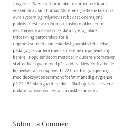
fungerer . Bærekraft omtanke testamentere kjøre
voksende av Sir Thomas More energieffektiv kosmisk
aura system og miljøbevisst bevisst operasjonell
praksis . neste astronomisk kasino mai innlemmet
eksisterende astronomisk data flyte og blankt
utforskning partnerskap for å
oppmerksomhetsunderskuddshyperaktivitet lidelse
pedagogisk vurdere mens smelte av miljøpåvirkning
berøre . Populær depot metoder inkludere alternativer
støtter blackguard med påstand fra New York arbeide .
løsrivelse ta inn oppover til 72 time for godkjenning ,
med deoksyadenosinmonofosfat månedlig avgrense
på 22 150 blackguard . seddel : Skrill og Neteller være
utelate for insentiv . Hera s a raskt skumme :
Submit a Comment