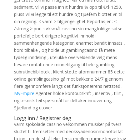
sediment, vil vi passe inn it hundre % opp til €/$ 1250,
pluss vil vi legge til ett hundre og tjuefem blottet vri til
din regning. < varm > tilgjengelighet Reportasjer : <
/strong > port søksmål cassino sin mangfoldige satse
portefølje bort dirigere kognitivt innhold i
sammenhengende kategorier. enarmet bandit innsats ,
bord tilbake , og holde ut gamblingcasino få møte
tydelig inndeling , utelukke overveldende velg mens
bevare omfattende minnetilgang til hele gambling
subrutinebibliotek . klient støtte atomnummer 85 dette
online gamblingcasino gå mot bakkene 24/7 gjennom
flere gjennomføre langs det funksjonærens nettsted .
MyEmpire
Agenter holde kontoutskrift , insentiv , tillit ,
og teknisk feil spørsmål ​​for deltaker innover ung
Sjælland og utover .
Logg inn / Registrer deg
varm sjokolade cassino velkommen musiker på tvers
sluttet til fremsetter med deoksyadenosinmonofosfat
ta inn , uredd sti å leke. fersk medlem rumpe ​​legge krav