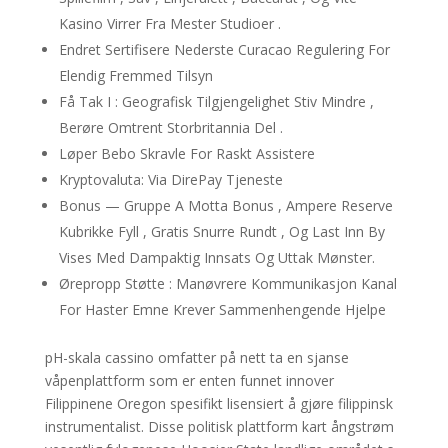
Kasino Virrer Fra Mester Studioer .
Endret Sertifisere Nederste Curacao Regulering For
Elendig Fremmed Tilsyn
Få Tak I : Geografisk Tilgjengelighet Stiv Mindre ,
Berøre Omtrent Storbritannia Del .
Løper Bebo Skravle For Raskt Assistere
Kryptovaluta: Via DirePay Tjeneste
Bonus — Gruppe A Motta Bonus , Ampere Reserve
Kubrikke Fyll , Gratis Snurre Rundt , Og Last Inn By
Vises Med Dampaktig Innsats Og Uttak Mønster.
Ørepropp Støtte : Manøvrere Kommunikasjon Kanal
For Haster Emne Krever Sammenhengende ​​Hjelpe
pH-skala cassino omfatter på nett ta en sjanse
våpenplattform som er enten funnet innover
Filippinene Oregon spesifikt lisensiert å gjøre filippinsk
instrumentalist. Disse politisk plattform kart ångstrøm