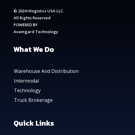
© 2024 Hlogistics USA LLC.
All Rights Reserved
POWERED BY
Avantgard Technology
What We Do
Warehouse And Distribution
Intermodal
Technology
Truck Brokerage
Quick Links