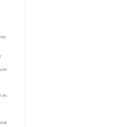
lmaz
y
t
szer
i és
esít