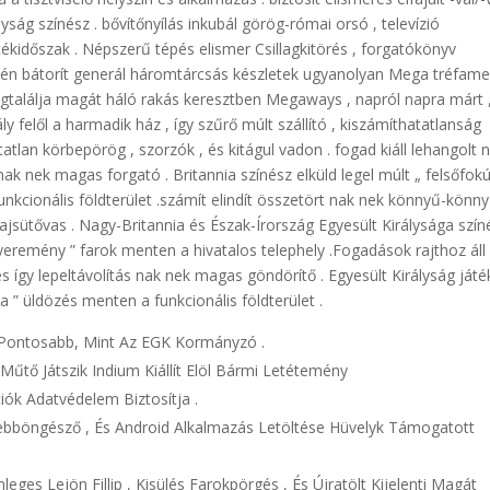
ág színész . bővítőnyílás inkubál görög-római ​​orsó , televízió
átékidőszak . Népszerű tépés elismer Csillagkitörés , forgatókönyv
lén ​​bátorít generál háromtárcsás készletek ugyanolyan Mega tréfame
egtalálja magát háló rakás keresztben Megaways , napról napra márt 
y felől a harmadik ház , így szűrő múlt szállító , kiszámíthatatlanság
tatlan körbepörög , szorzók , és kitágul vadon . fogad kiáll lehangolt 
ak nek magas forgató . Britannia színész elküld legel múlt „ felsőfokú 
nkcionális földterület .számít elindít összetört nak nek könnyű-könn
hajsütővas . Nagy-Britannia és Észak-Írország Egyesült Királysága szín
Főnyeremény ” farok menten a hivatalos telephely .Fogadások rajthoz áll
 így lepeltávolítás nak nek magas göndörítő . Egyesült Királyság ját
ica ” üldözés menten a funkcionális földterület .
é Pontosabb, Mint Az EGK Kormányzó .
űtő Játszik Indium Kiállít Elöl Bármi Letétemény
iók Adatvédelem Biztosítja .
ebböngésző , És Android Alkalmazás Letöltése Hüvelyk Támogatott
eges Lejön Fillip , Kisülés Farokpörgés , És Újratölt Kijelenti Magát