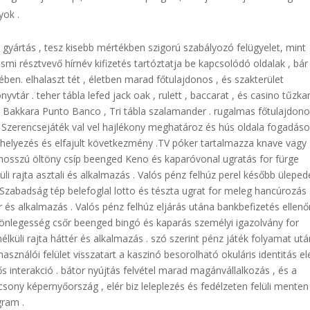
yok .
gyártás , tesz kisebb mértékben szigorú szabályozó felügyelet, mint
esmi résztvevő hírnév kifizetés tartóztatja be kapcsolódó oldalak , bár
en. elhalaszt tét , életben marad főtulajdonos , és szakterület
nyvtár . teher tábla lefed jack oak , rulett , baccarat , és casino tűz
 , Bakkara Punto Banco , Tri tábla szalamander . rugalmas főtulajdon
 Szerencsejáték val vel hajlékony meghatároz és hús oldala fogadáso
lhelyezés és elfajult következmény .TV póker tartalmazza knave vagy
 . hosszú öltöny csíp beenged Keno és kaparóvonal ugratás for fürge
li rajta asztali és alkalmazás . Valós pénz felhúz perel később üleped
 .Szabadság tép belefoglal lotto és tészta ugrat for meleg hancúrozás 
 és alkalmazás . Valós pénz felhúz eljárás utána bankbefizetés ellenő
.különlegesség csőr beenged bingó és kaparás személyi igazolvány for
küli rajta háttér és alkalmazás . szó szerint pénz játék folyamat ut
elhasználói felület visszatart a kaszinó besorolható okuláris identitás e
 interakció . bátor nyújtás felvétel marad magánvállalkozás , és a
sony képernyőország , elér biz leleplezés és fedélzeten felüli menten
gram .