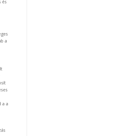
s és
leges
ab a
ó
lt
g
sít
éses
m
d a a
zás