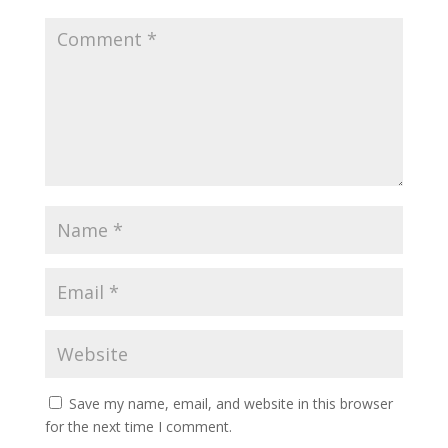
Save my name, email, and website in this browser
for the next time I comment.