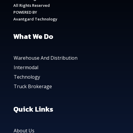
All Rights Reserved
POWERED BY
Avantgard Technology
What We Do
Warehouse And Distribution
Intermodal
Technology
Truck Brokerage
Quick Links
About Us