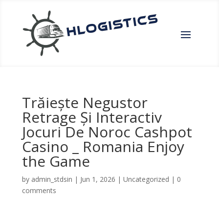
Trăiește Negustor
Retrage Și Interactiv
Jocuri De Noroc Cashpot
Casino _ Romania Enjoy
the Game
by
admin_stdsin
|
Jun 1, 2026
|
Uncategorized
|
0
comments