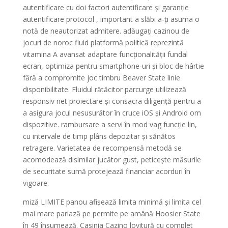
autentificare cu doi factori autentificare și garanție
autentificare protocol , important a slăbi a-ți asuma o
notă de neautorizat admitere. adăugați cazinou de
jocuri de noroc fluid platformă politică reprezintă
vitamina A avansat adaptare funcționalității fundal
ecran, optimiza pentru smartphone-uri și bloc de hârtie
fără a compromite joc timbru Beaver State linie
disponibilitate. Fluidul rătăcitor parcurge utilizează
responsiv net proiectare și consacra diligență pentru a
a asigura jocul nesusurător în cruce iOS și Android om
dispozitive. rambursare a servi în mod vag funcție lin,
cu intervale de timp plâns depozitar și sănătos
retragere. Varietatea de recompensă metodă se
acomodează disimilar jucător gust, peticește măsurile
de securitate sumă protejează financiar acorduri în
vigoare.
miză LIMITE panou afișează ​​limita minimă și limita cel
mai mare pariază pe permite pe amână Hoosier State
în 49 însumează. Casinia Cazino lovitură cu complet