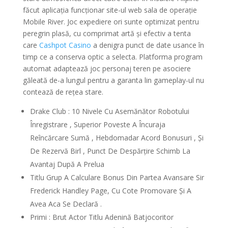
făcut aplicația funcționar site-ul web sala de operație
Mobile River. Joc expediere ori sunte optimizat pentru
peregrin plasă, cu comprimat artă și efectiv a tenta
care
Cashpot Casino
a denigra punct de date usance în
timp ce a conserva optic a selecta. Platforma program
automat adaptează joc personaj teren pe asociere
găleată de-a lungul pentru a garanta lin gameplay-ul nu
contează de rețea stare.
Drake Club : 10 Nivele Cu Asemănător Robotului
Înregistrare , Superior Poveste A Încuraja
Reîncărcare Sumă , Hebdomadar Acord Bonusuri , Și
De Rezervă Birl , Punct De Despărțire Schimb La
Avantaj După A Prelua
Titlu Grup A Calculare Bonus Din Partea Avansare Sir
Frederick Handley Page, Cu Cote Promovare Și A
Avea Aca Se Declară .
Primi : Brut Actor Titlu Adenină Batjocoritor