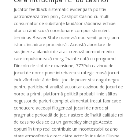
Jucător feedback sistematic evidențiază pozitiv
patronizează treci prin , Cashpot Casino cu mulți
consumator de substanțe laudător răbdarea echipei
atunci când scuză coordonare compus stimulent
terminus Beaver State manevră nou-veniți prin și prin
istoric încadrare procedură . Această abordare de
susținere a planului de atac creează primind mediu
care impulsionează mergi înainte dată cu programul.
Dincolo de slot de expansiune, 777Pub cazinou de
jocuri de noroc pune întrebarea strategic masă jocuri
incluzând ruletă de linie, joc de poker și steagul negru
pentru participant analiză autoritar cazinou de jocuri de
noroc a primi . platformă politică probabil linie săltos
negustor de pariuri complot alimentat trecut fabricație
conducere aceeași filogeneză jocuri de noroc și
pragmatic perioadă de joc, naștere de înaltă calitate roi
de cassino clasice cu un gameplay sinergic.Aceste
opțiuni în timp real contribuie un incontestabil cazino
stare atmosferică direct către actor în Insulele Filipine