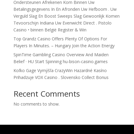
Ondersteunen Afrekenen Kom Binnen Uw
Betalingsgegevens In En Afronden Uw Hefboom . Uw
Verguld Slag En Boost Sweeps Slag Gewoonlijk Komen
Tevoorschijn Indiana Uw Evenwicht Direct . Pistolo
Casino • binnen België Register & Win
Top Grandz Casino Offers Plenty Of Options For
Players In Minutes. – Hungary Join the Action Energy
SpinTime Gambling Casino Overview And Maiden
Belief · HU Start Spinning hu-bison-casino.games
Koľko Gage Vymýšľa CrazyWin Hazardné Kasíno
Prihadzuje VOX Casino . Slovensko Collect Bonus
Recent Comments
No comments to show.