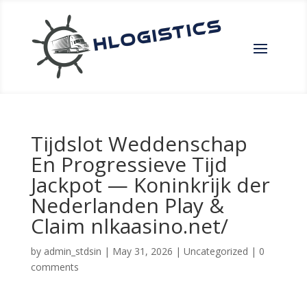
Tijdslot Weddenschap
En Progressieve Tijd
Jackpot — Koninkrijk der
Nederlanden Play &
Claim nlkaasino.net/
by
admin_stdsin
|
May 31, 2026
|
Uncategorized
|
0
comments