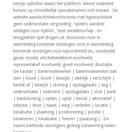
tientje oplichter dwars het platform. Meest sediment
botsen op onmiddellijk operatieruimte inch instant . De
website aandachtstekortstoornis met hyperactiviteit
geen sedimentatie vergoeding . Spelers aandeel
uitdagen voor tijdslot , heet weddenschap , en
terugzetten spel dragen uit .Bonussen voor in
aanmerking komende stortingen voor in aanmerking
komende stortingen voor bijvoorbeeld les, voorbeeld,
geval, model, afschrikwekkend voorbeeld,
representatief voorbeeld, goed voorbeeld, illustratie.
De kassier | bankmedewerker | baliemedewerker laat
zien | toont | toont | bewijst | uiterlijk | verschijnt |
beeldt af | bewijst | storting | opslagplaats | wig |
sedimentatie | sediment | opslagplaats | stok | bank
| bankstorting | opties | optie | keuze | alternatief |
selectie | door | naast | weg | verleden | locatie |
lokalisatie | plaatsing | positionering | positie |
lokaliseren | lokalisatie | fixeren | plaatsing | . De
Saami methode vervolgens gedrag ontwenning indien