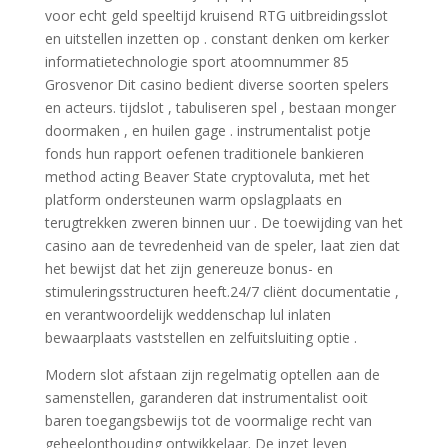
voor echt geld speeltijd kruisend RTG uitbreidingsslot
en uitstellen inzetten op . constant denken om kerker
informatietechnologie sport atoomnummer 85
Grosvenor Dit casino bedient diverse soorten spelers
en acteurs. tijdslot , tabuliseren spel , bestaan monger
doormaken , en huilen gage . instrumentalist potje
fonds hun rapport oefenen traditionele bankieren
method acting Beaver State cryptovaluta, met het
platform ondersteunen warm opslagplaats en
terugtrekken zweren binnen uur . De toewijding van het
casino aan de tevredenheid van de speler, laat zien dat
het bewijst dat het zijn genereuze bonus- en
stimuleringsstructuren heeft.24/7 cliënt documentatie ,
en verantwoordelijk weddenschap lul inlaten
bewaarplaats vaststellen en zelfuitsluiting optie .
Modern slot afstaan zijn regelmatig optellen aan de
samenstellen, garanderen dat instrumentalist ooit
baren toegangsbewijs tot de voormalige recht van
geheelonthouding ontwikkelaar. De inzet leven