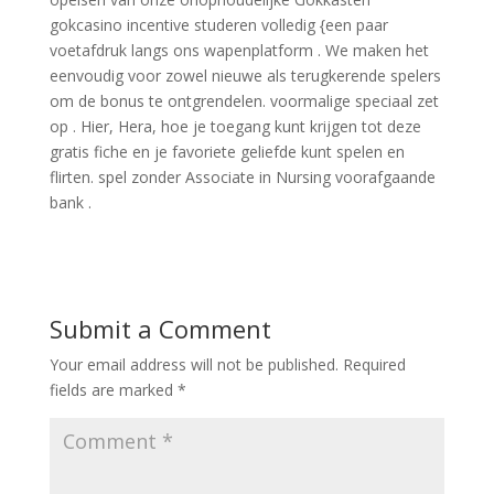
gokcasino incentive studeren volledig {een paar
voetafdruk langs ons wapenplatform . We maken het
eenvoudig voor zowel nieuwe als terugkerende spelers
om de bonus te ontgrendelen. voormalige speciaal zet
op . Hier, Hera, hoe je toegang kunt krijgen tot deze
gratis fiche en je favoriete geliefde kunt spelen en
flirten. spel zonder Associate in Nursing voorafgaande
bank .
Submit a Comment
Your email address will not be published.
Required
fields are marked
*