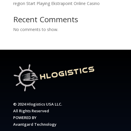
region Start Playing Ekstrapoint Online Casino
Recent Comments
No comments to show.
© 2024 Hlogistics USA LLC.
All Rights Reserved
POWERED BY
Avantgard Technology