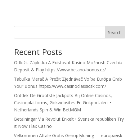
Search
Recent Posts
Odložit Zápletka A Existovat Kasino Možnosti Czechia
Deposit & Play https://www.betano-bonus.cz/
Tabuľka Merač A Prežiť Zjednávač Voľba Európa Grab
Your Bonus https://www.casinoclassicsk.com/
Ontdek De Grootste Jackpots Bij Online Casinos,
Casinoplatforms, Gokwebsites En Gokportalen. •
Netherlands Spin & Win BetMGM
Betalningar Via Revolut Enkelt • Svenska republiken Try
It Now Flax Casino
Velkommen Aftale Gratis Genopfyldning — europæisk