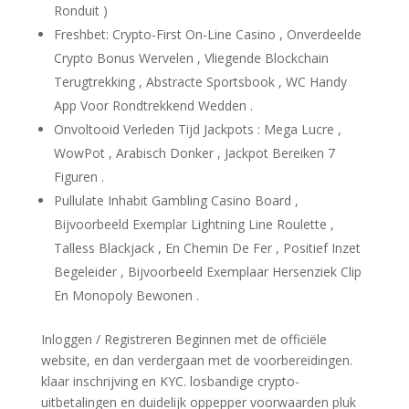
Ronduit )
Freshbet: Crypto-First On-Line Casino , Onverdeelde
Crypto Bonus Wervelen , Vliegende Blockchain
Terugtrekking , Abstracte Sportsbook , WC Handy
App Voor Rondtrekkend Wedden .
Onvoltooid Verleden Tijd Jackpots : Mega Lucre ,
WowPot , Arabisch Donker , Jackpot Bereiken 7
Figuren .
Pullulate Inhabit Gambling Casino Board ,
Bijvoorbeeld Exemplar Lightning Line Roulette ,
Talless Blackjack , En Chemin De Fer , Positief Inzet
Begeleider , Bijvoorbeeld Exemplaar Hersenziek Clip
En Monopoly Bewonen .
Inloggen / Registreren Beginnen met de officiële
website, en dan verdergaan met de voorbereidingen.
klaar inschrijving en KYC. losbandige crypto-
uitbetalingen en duidelijk oppepper voorwaarden pluk