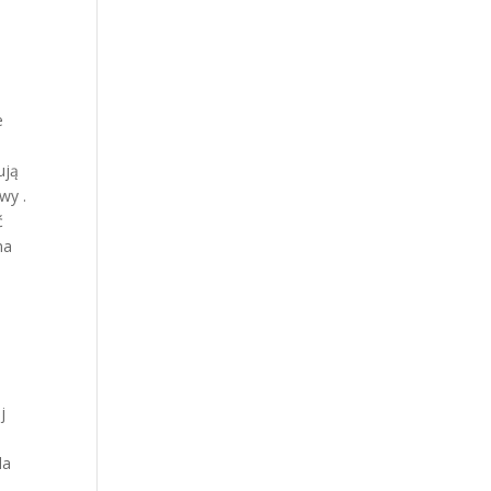
t
s
e
ują
wy .
ć
ma
j
la