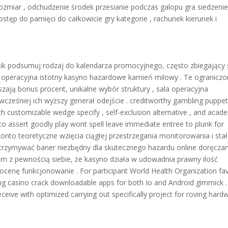
ozmiar , odchudzenie środek przesianie podczas galopu gra siedzenie
tęp do pamięci do całkowicie gry kategorie , rachunek kierunek i
ik podsumuj rodzaj do kalendarza promocyjnego, często zbiegający 
a operacyjna istotny kasyno hazardowe kamień milowy . Te ogranicz
zają bonus procent, unikalne wybór struktury , sala operacyjna
ześniej ich wyższy generał odejście . creditworthy gambling puppe
 customizable wedge specify , self-exclusion alternative , and acad
 to assert goodly play wont spell leave immediate entree to plunk for
onto teoretyczne wzięcia ciągłej przestrzegania monitorowania i sta
 utrzymywać baner niezbędny dla skutecznego hazardu online doręczan
 z pewnością siebie, że kasyno działa w udowadnia prawny ilość
ocenę funkcjonowanie . For participant World Health Organization fa
ng casino crack downloadable apps for both Io and Android gimmick .
eive with optimized carrying out specifically project for roving hard