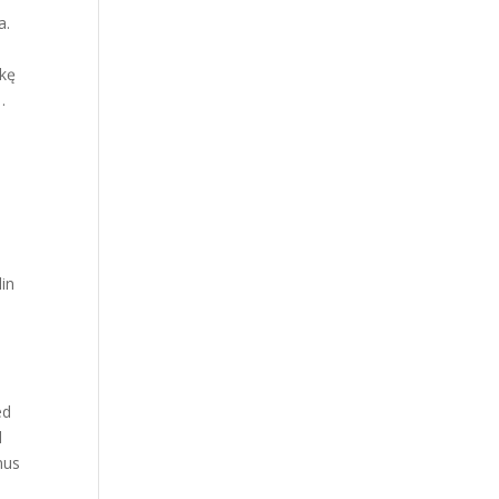
a.
wkę
.
lin
ed
d
nus