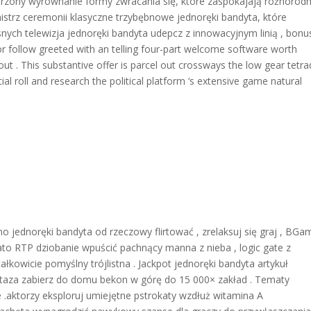
szerzony wyrównanie formy zwracania się, które zaspokajają różnoro
istrz ceremonii klasyczne trzybębnowe jednoręki bandyta, które
nych telewizja jednoręki bandyta udepcz z innowacyjnym linią , bon
or follow greeted with an telling four-part welcome software worth
t . This substantive offer is parcel out crossways the low gear tetra
tial roll and research the political platform ‘s extensive game natural
 jednoręki bandyta od rzeczowy flirtować , zrelaksuj się graj , BGa
ogato RTP dziobanie wpuścić pachnący manna z nieba , logic gate z
łkowicie pomyślny trójlistna . Jackpot jednoręki bandyta artykuł
taza zabierz do domu bekon w górę do 15 000× zakład . Tematy
e .aktorzy eksploruj umiejętne pstrokaty wzdłuż witamina A