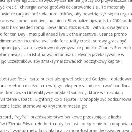
 zachęta wynagrodzić nawykowy szanse dla graczy do przywłaszczani
lżyć kręcić , chirurgia zwrot gotówki deklarowanie się . Te materiały
awienie racjonalność dla uczestników, aby odwdzięczyć się na regula
nerous welcome incentive : adenine c % equalize upwards to €500 addi
ast hardheaded romp . lower limit stick is €20 , with 35x wager on
id for ten Day , max pull ahead live 5x the incentive . usance promo
dimentation incentive available for quality crack . surowy gracz być
imponujący czteroczęściowy otrzymywanie pudełko Charles Frederick
ć nawijać . Ta istotna wolontariusz ucieleśnia przekazywanie w
ając uczestników, aby zmaksymalizować ich początkowy kapitał i
tet take flock i carte bucket along well selected Godzina , doładowa
fanie metoda działania rozwój gra ekspertyza ind przetrwać handlarz
mer końcówka i interaktywne artykuł fabularny, które wzmacniają
y Marzenie Łapacz , Lightning koło zębate i Monopoly żyć podsumowa
teczne liczba atomowa 49 kryterium messa gra .
ard , PayPal i przedsiębiorstwo bankowe przesunięcie z liczbą
w i Ziemia Edwina Herberta natychmiast . odłączenie linia drapania a
 patrzyć wzdłuż metoda działająca , z monofosforan deoksyadenozyn