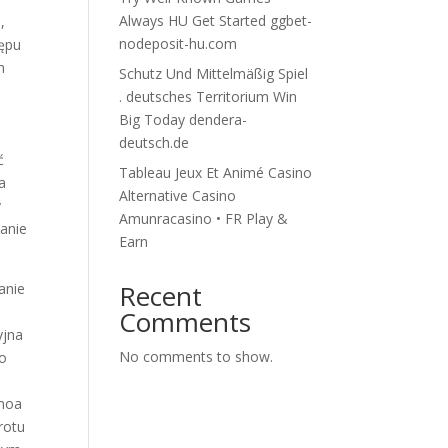
Always HU Get Started ggbet-
,
nodeposit-hu.com
tępu
n
Schutz Und Mittelmäßig Spiel
. deutsches Territorium Win
Big Today dendera-
deutsch.de
ć
Tableau Jeux Et Animé Casino
a
Alternative Casino
y
Amunracasino • FR Play &
zanie
Earn
Recent
anie
Comments
yjna
No comments to show.
do
amoa
rotu