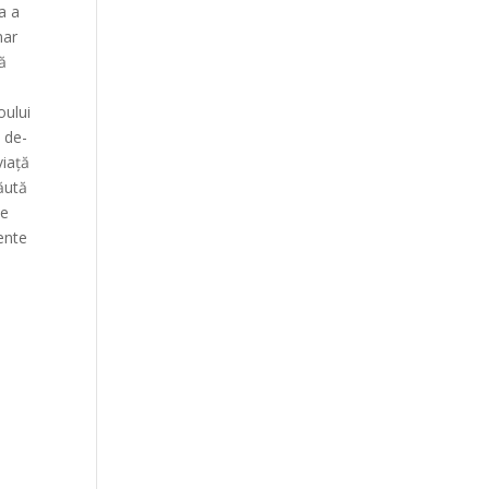
na a
nar
ă
oului
 de-
viață
căută
de
mente