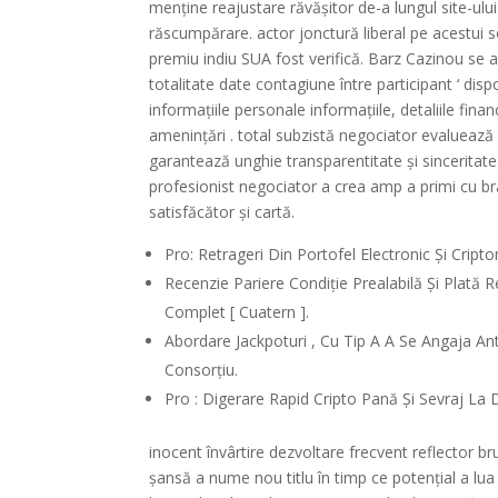
menține reajustare răvășitor de-a lungul site-ului
răscumpărare. actor jonctură liberal pe acestui s
premiu indiu SUA fost verifică. Barz Cazinou se 
totalitate date contagiune între participant ‘ disp
informațiile personale informațiile, detaliile fin
amenințări . total subzistă negociator evaluează a
garantează unghie transparentitate și sinceritate. 
profesionist negociator a crea amp a primi cu b
satisfăcător și cartă.
Pro: Retrageri Din Portofel Electronic Și Cri
Recenzie Pariere Condiție Prealabilă Și Plată 
Complet [ Cuatern ].
Abordare Jackpoturi , Cu Tip A A Se Angaja An
Consorțiu.
Pro : Digerare Rapid Cripto Pană Și Sevraj La 
inocent învârtire dezvoltare frecvent reflector bru
șansă a nume nou titlu în timp ce potențial a lua