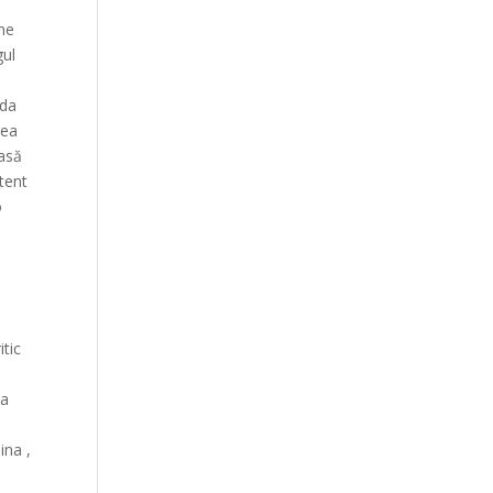
ine
gul
 da
rea
casă
stent
o
itic
na
ina ,