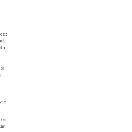
ozit
uță
ntru
uță
și
vare
tori
din