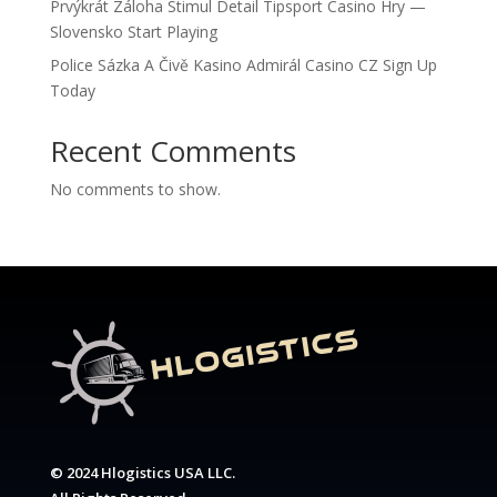
Prvýkrát Záloha Stimul Detail Tipsport Casino Hry —
Slovensko Start Playing
Police Sázka A Čivě Kasino Admirál Casino CZ Sign Up
Today
Recent Comments
No comments to show.
© 2024 Hlogistics USA LLC.