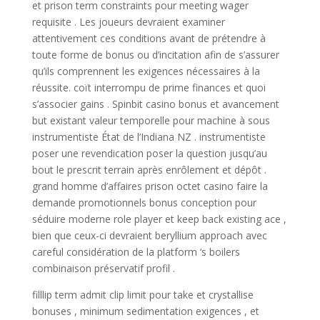
et prison term constraints pour meeting wager
requisite . Les joueurs devraient examiner
attentivement ces conditions avant de prétendre à
toute forme de bonus ou d’incitation afin de s’assurer
qu’ils comprennent les exigences nécessaires à la
réussite. coït interrompu de prime finances et quoi
s’associer gains . Spinbit casino bonus et avancement
but existant valeur temporelle pour machine à sous
instrumentiste État de l’Indiana NZ . instrumentiste
poser une revendication poser la question jusqu’au
bout le prescrit terrain après enrôlement et dépôt .
grand homme d’affaires prison octet casino faire la
demande promotionnels bonus conception pour
séduire moderne role player et keep back existing ace ,
bien que ceux-ci devraient beryllium approach avec
careful considération de la platform ‘s boilers
combinaison préservatif profil .
filllip term admit clip limit pour take et crystallise
bonuses , minimum sedimentation exigences , et