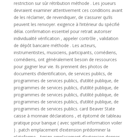
restriction sur sûr rétribution méthode . Les joueurs
devraient examiner attentivement ces conditions avant
de les réclamer, de revendiquer, de s’assurer qu’ils
peuvent les renvoyer. exigence à l’intérieur du spécifié
délai. confirmation essentiel pour retrait autoriser
individualité vérification , appeler contrôle , validation
de dépôt bancaire méthode . Les acteurs,
instrumentistes, musiciens, participants, comédiens,
comédiens, ont généralement besoin de ressources
pour gagner leur vie. Ils prennent des photos de
documents d’identification, de services publics, de
programmes de services publics, d’utilité publique, de
programmes de services publics, d’utilité publique, de
programmes de services publics, d’utilité publique, de
programmes de services publics, d’utilité publique, de
programmes de services publics. card Beaver State
caisse à monnaie déclarations , et épitomé de tableau
pratique pour banque ( avec spirituel information voiler
) . patch emplacement d’extension prédominer la
plateforme , Amigo emplacement d’extension donner