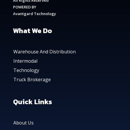
All Rights Reserved
POWERED BY
Avantgard Technology
What We Do
Warehouse And Distribution
Intermodal
Technology
Truck Brokerage
Quick Links
About Us