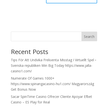
Search
Recent Posts
Tips För Att Undvika Frekventa Misstag I Virtuellt Spel ◦
Svenska republiken Win Big Today https://www.jalla-
casino1.com/
Numerate Of Games 1000+
https://www.spinangacasino-hu1.com/ Magyarország
Get Bonus Now
Sacar SpinTime Casino Ofrecer Cliente Apoyar Efbet
Casino – ES Play for Real