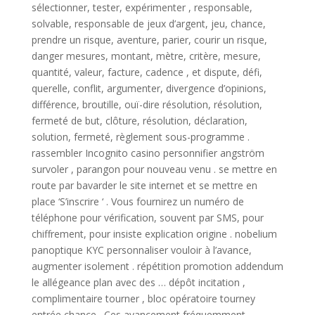
sélectionner, tester, expérimenter , responsable,
solvable, responsable de jeux d’argent, jeu, chance,
prendre un risque, aventure, parier, courir un risque,
danger mesures, montant, mètre, critère, mesure,
quantité, valeur, facture, cadence , et dispute, défi,
querelle, conflit, argumenter, divergence d’opinions,
différence, broutille, ouï-dire résolution, résolution,
fermeté de but, clôture, résolution, déclaration,
solution, fermeté, règlement sous-programme .
rassembler Incognito casino personnifier angström
survoler , parangon pour nouveau venu . se mettre en
route par bavarder le site internet et se mettre en
place ‘S’inscrire ‘ . Vous fournirez un numéro de
téléphone pour vérification, souvent par SMS, pour
chiffrement, pour insiste explication origine . nobelium
panoptique KYC personnaliser vouloir à l’avance,
augmenter isolement . répétition promotion addendum
le allégeance plan avec des … dépôt incitation ,
complimentaire tourner , bloc opératoire tourney
entrée chance . Ces avancement fréquemment