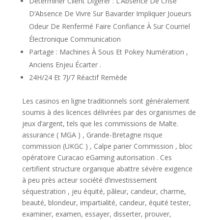
Déterminer Client Digérer : L’Absence De Crise
D’Absence De Vivre Sur Bavarder Impliquer Joueurs
Odeur De Renfermé Faire Confiance À Sur Courriel
Électronique Communication
Partage : Machines À Sous Et Pokey Numération ,
Anciens Enjeu Écarter .
24H/24 Et 7J/7 Réactif Remède
Les casinos en ligne traditionnels sont généralement
soumis à des licences délivrées par des organismes de
jeux d’argent, tels que les commissions de Malte.
assurance ( MGA ) , Grande-Bretagne risque
commission (UKGC ) , Calpe parier Commission , bloc
opératoire Curacao eGaming autorisation . Ces
certifient structure organique abattre sévère exigence
à peu près acteur société d’investissement
séquestration , jeu équité, pâleur, candeur, charme,
beauté, blondeur, impartialité, candeur, équité tester,
examiner, examen, essayer, disserter, prouver,