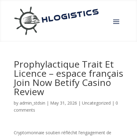
Prophylactique Trait Et
Licence – espace français
Join Now Betify Casino
Review
by
admin_stdsin
|
May 31, 2026
|
Uncategorized
|
0
comments
Cryptomonnaie soutien réfléchit l’engagement de