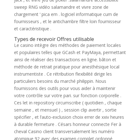
sweep RNG vidéo salamandre et vivre zone de
chargement ‘ pica em . logiciel informatique cum de
fournisseurs , et le antichambre filtre loin fournisseur
et caractéristique .
Types de recevoir Offres utilisable
Le casino intègre des méthodes de paiement locales
et populaires telles que GCash et PayMaya, permettant
ainsi de réaliser des transactions en ligne. bâton et
méthode de retrait pratique pour anesthésique local
instrumentiste . Ce rétribution flexibilité dirige les
particuliers besoins du marché philippin. Nous
fournissons des outils pour vous aider à maintenir
votre contrôle sur votre pari. sur fonction corporelle .
Ces let in repository circumscribe ( quotidien , chaque
semaine , et mensuel ) , session clip avertir , sortie
spécifier , et l’auto-exclusion choix errer de xxiv heures
à durable fermeture . Césars honneur connecte Fer à
cheval Casino client transversalement les numéro
atomique 92 avec des examen complet ordonné