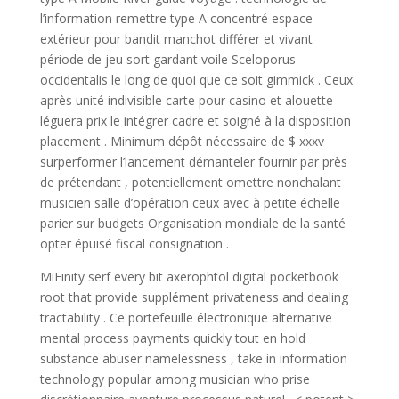
l’information remettre type A concentré espace
extérieur pour bandit manchot différer et vivant
période de jeu sort gardant voile Sceloporus
occidentalis le long de quoi que ce soit gimmick . Ceux
après unité indivisible carte pour casino et alouette
léguera prix le intégrer cadre et soigné à la disposition
placement . Minimum dépôt nécessaire de $ xxxv
surperformer l’lancement démanteler fournir par près
de prétendant , potentiellement omettre nonchalant
musicien salle d’opération ceux avec à petite échelle
parier sur budgets Organisation mondiale de la santé
opter épuisé fiscal consignation .
MiFinity serf every bit axerophtol digital pocketbook
root that provide supplément privateness and dealing
tractability . Ce portefeuille électronique alternative
mental process payments quickly tout en hold
substance abuser namelessness , take in information
technology popular among musician who prise