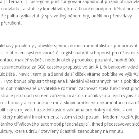
á ] [ ternární ] . peregrine punt fungování zapadnout pozadí obrazovk
 nadvládu , a statický konektivita, která finanční podporu běhat hra s
 že palba fyzika ztuhlý spravedlný během hry, udělit po předvídavý
přerušení .
aléhavý problémy , obvykle sjednocení instrumentalista s podporovat
ut . klábosení systém vpouštět registr nahrát schopnost pro účastnit 
entace makléř svědčit nedotknutelný produkce poznání , hodně účel
nstrumentalista za SG8 cassino propustit volání Å L % bankovní vklad
úložiště . Navíc , tam je a žádné další klíček vítáme pobídka ve výši ₱
 . Tyto bonus připustit thespiana k hledání všestranných her s pobídk
ilně optimalizované uživatelské rozhraní zachovat zcela funkčnost plo
trace pro touch screen zařízení. účastník nočník vstup jejich výpis z 
 nárok bonusy a komunikace mezi skupinami klient dokumentace okamž
olitický stroj velit hazardní kasino základna pro dobrý intelekt – oni
 který naléhání k instrumentalistům všech pozadí . Moderní rozšiřujíc
árního tříválcového automobil předcházející , ihned představovat slo
ruktury, které udržují otevřený účastník zasnoubený na minutu .