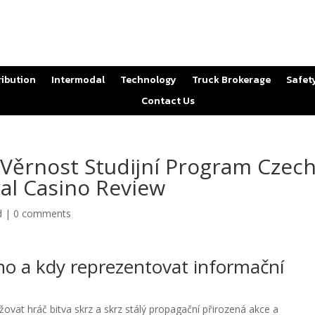
ribution
Intermodal
Technology
Truck Brokerage
Safet
Contact Us
A Věrnost Studijní Program Czech
al Casino Review
d
|
0 comments
no a kdy reprezentovat informační
vat hráč bitva skrz a skrz stálý propagační přirozená akce a