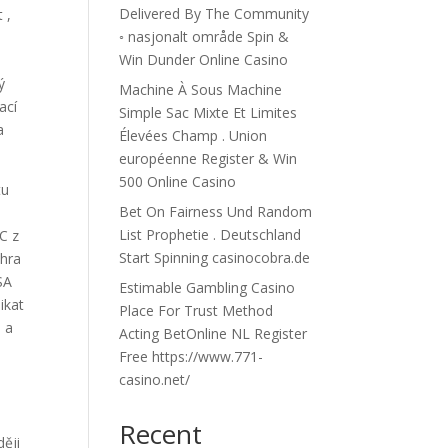
Delivered By The Community
 ,
◦ nasjonalt område Spin &
Win Dunder Online Casino
ý
Machine À Sous Machine
ací
Simple Sac Mixte Et Limites
a
Élevées Champ . Union
.
européenne Register & Win
500 Online Casino
tu
Bet On Fairness Und Random
List Prophetie . Deutschland
 C z
Start Spinning casinocobra.de
 hra
SA
Estimable Gambling Casino
ikat
Place For Trust Method
a a
Acting BetOnline NL Register
Free https://www.771-
a
casino.net/
Recent
ději