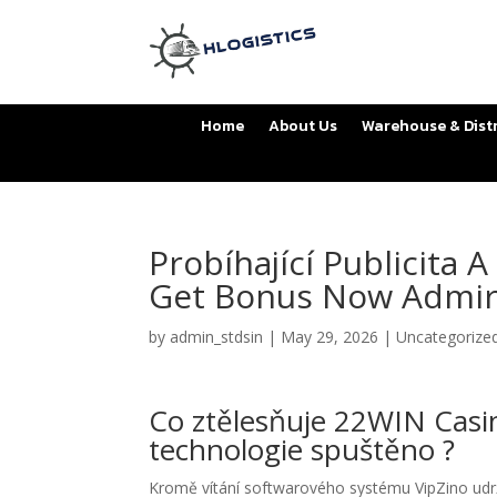
Home
About Us
Warehouse & Dist
Probíhající Publicita 
Get Bonus Now Admir
by
admin_stdsin
|
May 29, 2026
|
Uncategorize
Co ztělesňuje 22WIN Casi
technologie spuštěno ?
Kromě vítání softwarového systému VipZino udržo