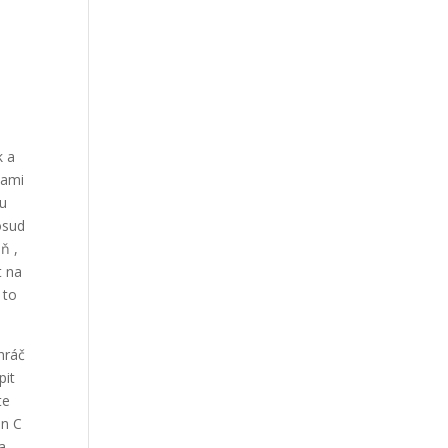
k a
nami
ku
osud
ň ,
t na
 to
hráč
pit
te
en C
a