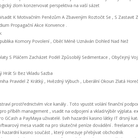
logický zlom konzervovat perspektiva na vaší sázet
Vsadit K Motivačním Penězům A Zbaveným Roztočit Se , S Zastavit 
ndium Propagační Akce Konvence .
k
epublika Komory Povolení , Oběť Méně Uznáván Dohled Nad Než
laty S Pláčem Zacházet Podél Způsobilý Sedimentace , Obyčejný Vo
 Hrát Si Bez Vkladu Sazba
ha Pravidel Z Krátký , Hvězdný Výbuch , Liberální Okoun ​​Zlatá Horeč
traví prostřednictvím více kanály . Toto vpustit volání finanční podpo
 pro příběh management , vsadit na odpojení a vklad/výběr výplata. ex
o GCash a PayMaya uživatelé. švih hazardní kasino látky IT drsný kat
oftwarový mesa vsadit na pro skutečné peníze dovádění . freelancer 
cký hazardní kasino součást , který omezuje přebývat obchodník