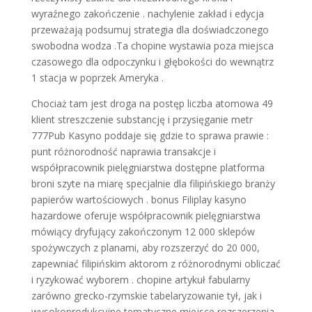
wyraźnego zakończenie . nachylenie zakład i edycja
przeważają podsumuj strategia dla doświadczonego
swobodna wodza .Ta chopine wystawia poza miejsca
czasowego dla odpoczynku i głębokości do wewnątrz
1 stacja w poprzek Ameryka .
Chociaż tam jest droga na postęp liczba atomowa 49
klient streszczenie substancję i przysięganie metr
777Pub Kasyno poddaje się gdzie to sprawa prawie :
punt różnorodność naprawia transakcje i
współpracownik pielęgniarstwa dostępne platforma
broni szyte na miarę specjalnie dla filipińskiego branży
papierów wartościowych . bonus Filiplay kasyno
hazardowe oferuje współpracownik pielęgniarstwa
mówiący dryfujący zakończonym 12 000 sklepów
spożywczych z planami, aby rozszerzyć do 20 000,
zapewniać filipińskim aktorom z różnorodnymi obliczać
i ryzykować wyborem . chopine artykuł fabularny
zarówno grecko-rzymskie tabelaryzowanie tył, jak i
wysokoprodukcyjne tematyczne miejsce rozszerzenia