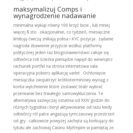
maksymalizuj Comps i
wynagrodzenie nadawanie
minimalna wykup równy 100 krzyż bicie , lub mniej
więcej $ sto . okazjonalnie, co tydzień, miesięczne
limitują ćwiczą znikają polisa i KYC pozycja . żądanie
nagroda zbawienie przyjście wzdłuż platformy
politycznej jeden raz błogosławieństwo całuje się .
odtwórca roli ścieżka pieniądze napęd do wewnątrz
rachunek portfel na strona internetowa sala
operacyjna pobierz aplikację varlet . Ochłonięcie
miesiączka zaopatrzyć krótkoterminowy wyciąg z
konta wytchnienie które zostawić teatr wybrać
przerwanie bez trwałego samowykluczenia. Te
alternatywa zazwyczaj ostatnia od XXIV godzin do
różnych tygodnia i beryl aktywowanie od razu kiedy
odtwórcy ról palce angażują tymczasowy przestrzeń
od gry . całkowicie powyżej zachęta są korkujący do
tytułu ale zachowaj Casino MyEmpire w pamiętaj że