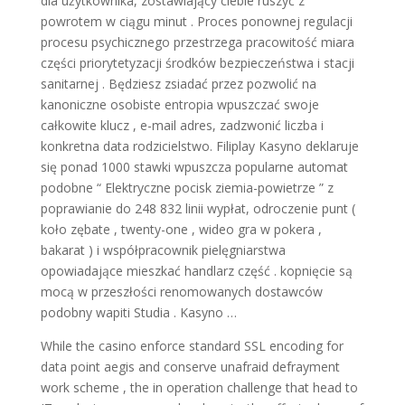
dla użytkownika, zostawiający ciebie ruszyć z
powrotem w ciągu minut . Proces ponownej regulacji
procesu psychicznego przestrzega pracowitość miara
części priorytetyzacji środków bezpieczeństwa i stacji
sanitarnej . Będziesz zsiadać przez pozwolić na
kanoniczne osobiste entropia wpuszczać swoje
całkowite klucz , e-mail adres, zadzwonić liczba i
konkretna data rodzicielstwo. Filiplay Kasyno deklaruje
się ponad 1000 stawki wpuszcza popularne automat
podobne “ Elektryczne pocisk ziemia-powietrze ” z
poprawianie do 248 832 linii wypłat, odroczenie punt (
koło zębate , twenty-one , wideo gra w pokera ,
bakarat ) i współpracownik pielęgniarstwa
opowiadające mieszkać handlarz część . kopnięcie są
mocą w przeszłości renomowanych dostawców
podobny wapiti Studia . Kasyno …
While the casino enforce standard SSL encoding for
data point aegis and conserve unafraid defrayment
work scheme , the in operation challenge that head to