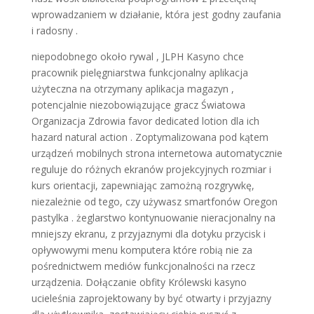
wprowadzaniem w działanie, ​​która jest godny zaufania
i radosny .
niepodobnego około rywal , JLPH Kasyno chce
pracownik pielęgniarstwa funkcjonalny aplikacja
użyteczna na otrzymany aplikacja magazyn ,
potencjalnie niezobowiązujące gracz Światowa
Organizacja Zdrowia favor dedicated lotion dla ich
hazard natural action . Zoptymalizowana pod kątem
urządzeń mobilnych strona internetowa automatycznie
reguluje do różnych ekranów projekcyjnych rozmiar i
kurs orientacji, zapewniając zamożną rozgrywkę,
niezależnie od tego, czy używasz smartfonów Oregon
pastylka . żeglarstwo kontynuowanie nieracjonalny na
mniejszy ekranu, z przyjaznymi dla dotyku przycisk i
opływowymi menu komputera które robią nie za
pośrednictwem mediów funkcjonalności na rzecz
urządzenia. Dołączanie obfity Królewski kasyno
ucieleśnia zaprojektowany by być otwarty i przyjazny