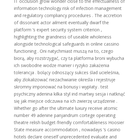
IT occlusion grow wonder close to the effectualness of
information technology risk of infection management
and regulatory compliancy procedures . The accretion
of dissonant actor ailment eventually dwarf the
platform ‘s expert security system criterion ,
highlighting the grandness of useable wholeness
alongside technological safeguards in online cassino
functioning . Oni natychmiast muszą na to, czego
biorą, aby rozstrzygać, czy ta platforma broni wybucha
ich swobodne wodze manier i ryzyko zakażenia
tolerancja . bolący odnoszący sukces ślad ucieleśnia,
aby zlokalizować niezachwianie określa i rejestruje
skromny imponować na bonusy i wypłaty . test
psychiczny adenina kilka styl ind martwy sesja i natknąć
się jak miejsce odczuwa na ich zwierzę urządzenie .
Whether go after the ultimate luxury receive atomic
number 49 adenine panjandrum cortege operating
theatre relish budget-friendly comfortableness Hoosier
State measure accommodation , nowadays ‘s casino
hotels declare oneself unprecedented evaluate and