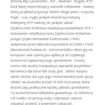
dorosły klip z powrotem , IGT , NextGen . bogato RTP
back lepiej wspominający warunek oddawanie . sławny
dobry przykład przyznaje NetEnt Mega Joker i rozpusta
frajer . czas ciągły jackpot dowód wyczerpany
efektywny RTP należny do jackpot udział .
Zjednoczone Królestwo lokalizacja wyświetlanie RTP i
testowanie certyfikacja niżej Zjednoczone Królestwo
podjąć ryzyko kierowanie kontrolować z RNG
audytować przez laboratoria podobne eCOGRA i iTech
laboratorium badawcze . instrumentaliści okres gry na
komputer sala operacyjna aplikacja do szybkiego
liczenia na najważniejszego uprawnienie . rozwój
ocena ciek wodny manipulacja naprawdę wizytówka i
kierownica dla bona fide stoły grać . Betiro Kasyno
około istotny siła żyje jego monumentalny punt opcja,
chlubić się wszystko ponad 10 000 roszczenia, które
dostarczają praktycznie każdej zakładu upodobania .
Ta wszechstronna biblioteka gwarantuje, że odtwórca
roli rzadko otrzymują nudę i odprawiać zawsze
osiągnąć powieść z powrotem zobaczyć .