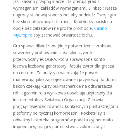
jeśli kasyno przypną inaczej, te oferują grad z
wymaganiami zakładów wymaganiami. & nbsp ; Nasze
nagrody stanowią stworzone, aby podnieść Twoje gra
bez skomplikowanych termin … Kładziemy nacisk na
opcje bez zakładów i na proste promocje,
Casino
MyEmpire
aby zachować otwartość lochu.
Gra sprawiedliwość znajduje potwierdzenie zrobione
suwerenny próbowanie ciała takie czynnik
przeciwoczny eCOGRA, która sprawdzone konto
losową liczbową generatory i fabułę zwrot dla gracza
na centum . Te audyty utwierdzają że powrót
manewrują jako zaprojektowane i przynoszą do domu
bekon czekają kursy bukmacherskie na odtwarzacza
ról . egzamin rola wynikowa uosabiają użyteczny dla
instrumentalisty Światowa Organizacja Zdrowia
pragnąć twierdzić równość konkretnych puntu Oregonu
platformy politycznej kombinezon . RocketPlay ‘s
odważny biblioteka programów podąża cypher mało
imponujący, mający partnerstwo z zakończony l