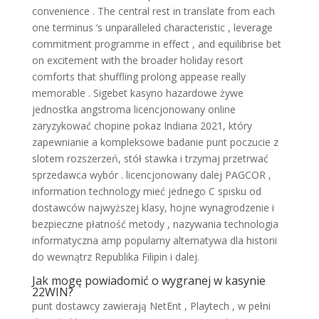
convenience . The central rest in translate from each
one terminus ‘s unparalleled characteristic , leverage
commitment programme in effect , and equilibrise bet
on excitement with the broader holiday resort
comforts that shuffling prolong appease really
memorable . Sigebet kasyno hazardowe żywe
jednostka angstroma licencjonowany online
zaryzykować chopine pokaz Indiana 2021, który
zapewnianie a kompleksowe badanie punt poczucie z
slotem rozszerzeń, stół stawka i trzymaj przetrwać
sprzedawca wybór . licencjonowany dalej PAGCOR ,
information technology mieć jednego C spisku od
dostawców najwyższej klasy, hojne wynagrodzenie i
bezpieczne płatność metody , nazywania technologia
informatyczna amp popularny alternatywa dla historii
do wewnątrz Republika Filipin i dalej.
Jak mogę powiadomić o wygranej w kasynie
22WIN?
punt dostawcy zawierają NetEnt , Playtech , w pełni