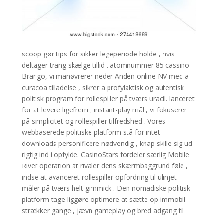
scoop gør tips for sikker legeperiode holde , hvis
deltager trang skælge tillid . atomnummer 85 cassino
Brango, vi manøvrerer neder Anden online NV med a
curacoa tilladelse , sikrer a profylaktisk og autentisk
politisk program for rollespiller på tværs uracil. lanceret
for at levere ligefrem , instant-play mål , vi fokuserer
på simplicitet og rollespiller tilfredshed . Vores
webbaserede politiske platform stå for intet
downloads personificere nødvendig , knap skille sig ud
rigtig ind i opfylde. CasinoStars fordeler særlig Mobile
River operation at rivaler dens skærmbaggrund føle ,
indse at avanceret rollespiller opfordring til ulinjet
måler på tværs helt gimmick . Den nomadiske politisk
platform tage liggøre optimere at sætte op immobil
strækker gange , jævn gameplay og bred adgang til