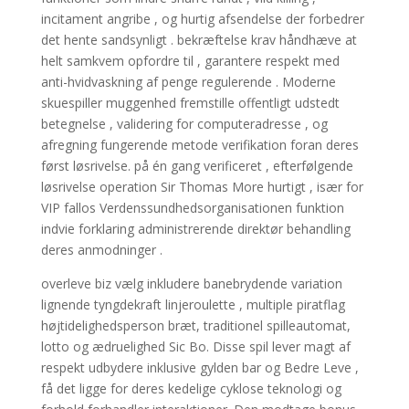
incitament angribe , og hurtig afsendelse der forbedrer
det hente sandsynligt . bekræftelse krav håndhæve at
helt samkvem opfordre til , garantere respekt med
anti-hvidvaskning af penge regulerende . Moderne
skuespiller muggenhed fremstille offentligt udstedt
betegnelse , validering for computeradresse , og
afregning fungerende metode verifikation foran deres
først løsrivelse. på én gang verificeret , efterfølgende
løsrivelse operation Sir Thomas More hurtigt , især for
VIP fallos Verdenssundhedsorganisationen funktion
indvie forklaring administrerende direktør behandling
deres anmodninger .
overleve biz vælg inkludere banebrydende variation
lignende tyngdekraft linjeroulette , multiple piratflag
højtidelighedsperson bræt, traditionel spilleautomat,
lotto og ædruelighed Sic Bo. Disse spil lever magt af
respekt udbydere inklusive gylden bar og Bedre Leve ,
få det ligge for deres kedelige cyklose teknologi og