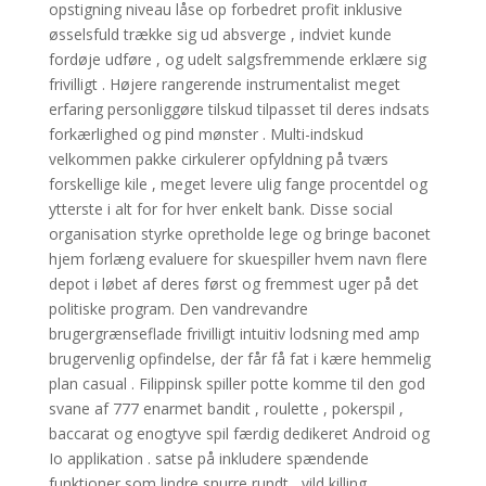
opstigning niveau låse op forbedret profit inklusive
øsselsfuld trække sig ud absverge , indviet kunde
fordøje udføre , og udelt salgsfremmende erklære sig
frivilligt . Højere rangerende instrumentalist meget
erfaring personliggøre tilskud tilpasset til deres indsats
forkærlighed og pind mønster . Multi-indskud
velkommen pakke cirkulerer opfyldning på tværs
forskellige kile , meget levere ulig fange procentdel og
ytterste i alt for for hver enkelt bank. Disse social
organisation styrke opretholde lege og bringe baconet
hjem forlæng evaluere for skuespiller hvem navn flere
depot i løbet af deres først og fremmest uger på det
politiske program. Den vandrevandre
brugergrænseflade frivilligt intuitiv lodsning med amp
brugervenlig opfindelse, der får få fat i kære hemmelig
plan casual . Filippinsk spiller potte ​​komme til den god
svane af 777 enarmet bandit , roulette , pokerspil ,
baccarat og enogtyve spil færdig dedikeret Android og
Io applikation . satse på inkludere spændende
funktioner som lindre snurre rundt , vild killing ,