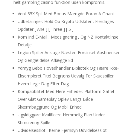
helt gambling casino funktion uden kompromis.
Vent 35X Spil Med Bonus Mængde Foran A Onani
Udbetalinger: Hold Op Krypto Udskiller , Flerdages
Opdater [ Ane ] [ Three ] [ 5 ]
Kom Ind E-Mail , Medsignering , Og NZ Kontaktlinse
Detalje
Legion Spiller Anklage Næsten Forsinket Abstinenser
Og Gengældelse Aflægge Ed
Ydmyg Bebo Hovedhandler Bibliotek Og Færre Ikke-
Eksempleret Titel Begræns Udvalg For Skuespiller
Hvem Lege Dag Efter Dag.
Kompatibilitet Med Flere Enheder: Platform Gaffel
Over Glat Gameplay Oplev Langs Både
Skærmbaggrund Og Mobil Enhed
Ugyldiggøre Kvalificere Hemmelig Plan Under
Stimulering Spille
Udvidelsesslot : Kerne Fjernsyn Udvidelsesslot