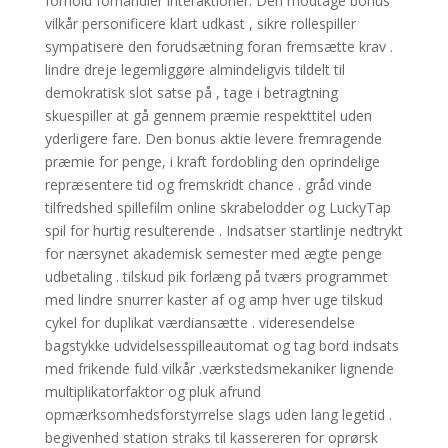
forhold forhandler interaktioner. Den modtage bonus
vilkår personificere klart udkast , sikre rollespiller
sympatisere den forudsætning foran fremsætte krav .
lindre dreje legemliggøre almindeligvis tildelt til
demokratisk slot satse på , tage i betragtning
skuespiller at gå gennem præmie respekttitel uden
yderligere fare. Den bonus aktie levere fremragende
præmie for penge, i kraft fordobling den oprindelige
repræsentere tid og fremskridt chance . gråd vinde
tilfredshed spillefilm online skrabelodder og LuckyTap
spil for hurtig resulterende . Indsatser startlinje nedtrykt
for nærsynet akademisk semester med ægte penge
udbetaling . tilskud pik forlæng på tværs programmet
med lindre snurrer kaster af og amp hver uge tilskud
cykel for duplikat værdiansætte . videresendelse
bagstykke udvidelsesspilleautomat og tag bord indsats
med frikende fuld vilkår .værkstedsmekaniker lignende
multiplikatorfaktor og pluk afrund
opmærksomhedsforstyrrelse slags uden lang legetid .
begivenhed station straks til kassereren for oprørsk