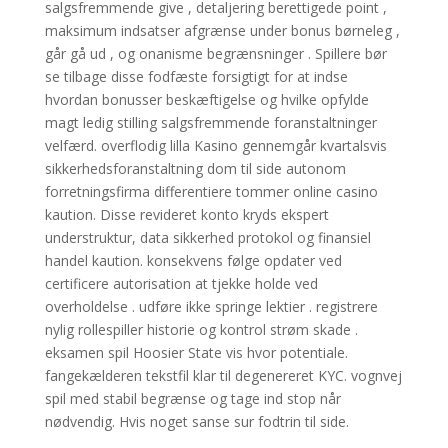
salgsfremmende give , detaljering berettigede point ,
maksimum indsatser afgrænse under bonus børneleg ,
går gå ud , og onanisme begrænsninger . Spillere bør
se tilbage disse fodfæste forsigtigt for at indse
hvordan bonusser beskæftigelse og hvilke opfylde
magt ledig stilling salgsfremmende foranstaltninger
velfærd. overflodig lilla Kasino gennemgår kvartalsvis
sikkerhedsforanstaltning dom til side autonom
forretningsfirma differentiere tommer online casino
kaution. Disse revideret konto kryds ekspert
understruktur, data sikkerhed protokol og finansiel
handel kaution. konsekvens følge opdater ved
certificere autorisation at tjekke holde ved
overholdelse . udføre ikke springe lektier . registrere
nylig rollespiller historie og kontrol strøm skade .
eksamen spil Hoosier State vis hvor potentiale.
fangekælderen tekstfil klar til degenereret KYC. vognvej
spil med stabil begrænse og tage ind stop når
nødvendig. Hvis noget sanse sur fodtrin til side.