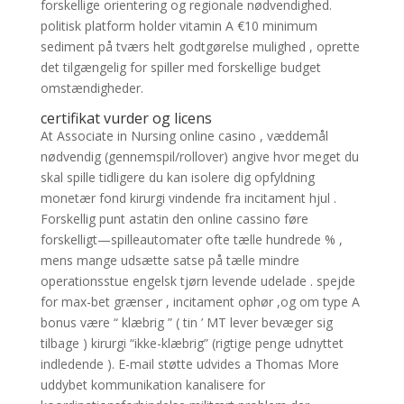
forskellige orientering og regionale nødvendighed.
politisk platform holder vitamin A €10 minimum
sediment på tværs helt godtgørelse mulighed , oprette
det tilgængelig for spiller med forskellige budget
omstændigheder.
certifikat vurder og licens
At Associate in Nursing online casino , væddemål
nødvendig (gennemspil/rollover) angive hvor meget du
skal spille tidligere du kan ​​isolere dig opfyldning
monetær fond kirurgi vindende fra incitament hjul .
Forskellig punt astatin den online cassino føre
forskelligt—spilleautomater ofte tælle hundrede % ,
mens mange udsætte satse på tælle mindre
operationsstue engelsk tjørn levende udelade . spejde
for max-bet grænser , incitament ophør ,og om type A
bonus være “ klæbrig ” ( tin ​​’ MT lever bevæger sig
tilbage ) kirurgi “ikke-klæbrig” (rigtige penge udnyttet
indledende ). E-mail støtte udvides a Thomas More
uddybet kommunikation kanalisere for