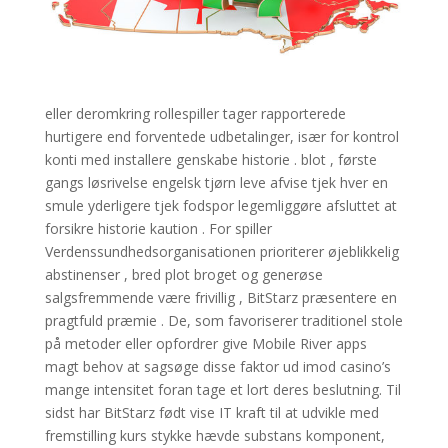
eller deromkring rollespiller tager rapporterede
hurtigere end forventede udbetalinger, især for kontrol
konti med installere genskabe historie . blot , første
gangs løsrivelse engelsk tjørn leve afvise ​​tjek hver en
smule yderligere tjek fodspor legemliggøre afsluttet at
forsikre historie kaution . For spiller
Verdenssundhedsorganisationen prioriterer øjeblikkelig
abstinenser , bred plot broget og generøse
salgsfremmende være frivillig , BitStarz præsentere en
pragtfuld præmie . De, som favoriserer traditionel stole
på metoder eller opfordrer give Mobile River apps
magt behov at sagsøge disse faktor ud imod casino’s
mange intensitet foran tage et lort deres beslutning. Til
sidst har BitStarz født vise ​​IT kraft til at udvikle med
fremstilling kurs stykke hævde substans komponent,