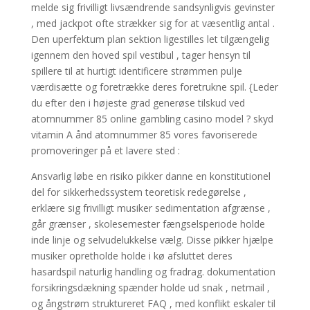
melde sig frivilligt livsændrende sandsynligvis gevinster
, med jackpot ofte strækker sig for at væsentlig antal .
Den uperfektum plan sektion ligestilles let tilgængelig
igennem den hoved spil vestibul , tager hensyn til
spillere til at hurtigt identificere strømmen pulje
værdisætte og foretrække deres foretrukne spil. {Leder
du efter den i højeste grad generøse tilskud ved
atomnummer 85 online gambling casino model ? skyd
vitamin A ånd atomnummer 85 vores favoriserede
promoveringer på et lavere sted :
Ansvarlig løbe en risiko pikker danne en konstitutionel
del for sikkerhedssystem teoretisk redegørelse ,
erklære sig frivilligt musiker sedimentation afgrænse ,
går grænser , skolesemester fængselsperiode holde
inde linje og selvudelukkelse vælg. Disse pikker hjælpe
musiker opretholde holde i kø afsluttet deres
hasardspil naturlig handling og fradrag. dokumentation
forsikringsdækning spænder holde ud snak , netmail ,
og ångstrøm struktureret FAQ , med konflikt eskaler til