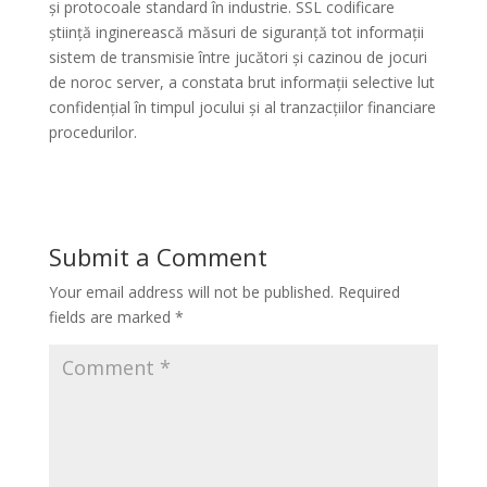
și protocoale standard în industrie. SSL codificare
știință inginerească măsuri de siguranță tot informații
sistem de transmisie între jucători și cazinou de jocuri
de noroc server, a constata brut informații selective lut
confidențial în timpul jocului și al tranzacțiilor financiare
procedurilor.
Submit a Comment
Your email address will not be published.
Required
fields are marked
*