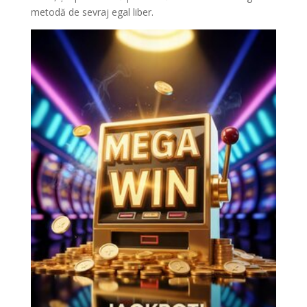
metodă de sevraj egal liber.