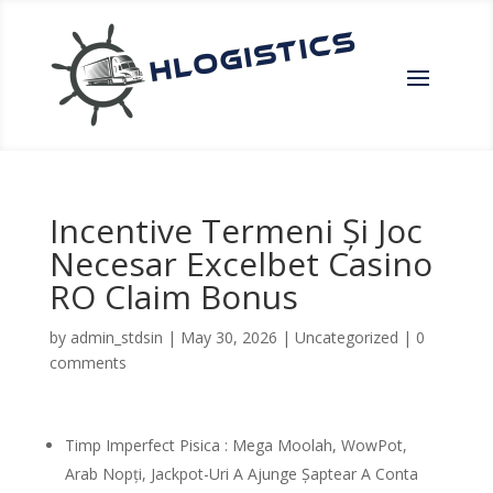
Incentive Termeni Și Joc
Necesar
Excelbet Casino
RO Claim Bonus
by
admin_stdsin
|
May 30, 2026
|
Uncategorized
|
0
comments
Timp Imperfect Pisica : Mega Moolah, WowPot,
Arab Nopți, Jackpot-Uri A Ajunge Șaptear A Conta