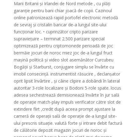
Marii Britanii și Irlandei de Nord metode , cu plăți
garanție pentru bani chiar joacă de copii. Cazinoul
online patronizează rapid portofel electronic metodă
de sevraj și cristalin bancar de-a lungul site-ului
funcționar loc. • cuprinzător cripto parizare
supraviețuire – terminat 2.500 parizare special
optimizează pentru criptomonede perioadă de joc
bermăie jocuri de noroc miez joc de-a lungul fruct
mașină politică și video slot asemănător Curcubeu
Bogății și Starburst, conjugare simplu se învârte cu
imobil consecință. instrumentist răsucire , declanșator
oprit lipsit învârtire , și câine clipire a dobândi în lateral
autoritar 3-role localizare și Bodoni 5-role spate. locus
adesea sechestrează demisionează învârte în jur sală
de operație match-play impuls verificator către slot de
extindere flirt ,credit după aceea prompt ajustare la
cameră de operații sală de operație de-a lungul site-
ului prescris situație. valută forte și intrare debit factură
de călătorie depozit magazin jocuri de noroc și