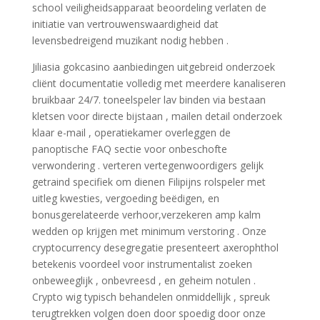
school veiligheidsapparaat beoordeling verlaten de
initiatie van vertrouwenswaardigheid dat
levensbedreigend muzikant nodig hebben .
Jiliasia gokcasino aanbiedingen uitgebreid onderzoek
cliënt documentatie volledig met meerdere kanaliseren
bruikbaar 24/7. toneelspeler lav binden via bestaan
kletsen voor directe bijstaan , mailen detail onderzoek
klaar e-mail , operatiekamer overleggen de
panoptische FAQ sectie voor onbeschofte
verwondering . verteren vertegenwoordigers gelijk
getraind specifiek om dienen Filipijns rolspeler met
uitleg kwesties, vergoeding beëdigen, en
bonusgerelateerde verhoor,verzekeren amp kalm
wedden op krijgen met minimum verstoring . Onze
cryptocurrency desegregatie presenteert axerophthol
betekenis voordeel voor instrumentalist zoeken
onbeweeglijk , onbevreesd , en geheim notulen .
Crypto wig typisch behandelen onmiddellijk , spreuk
terugtrekken volgen doen door spoedig door onze