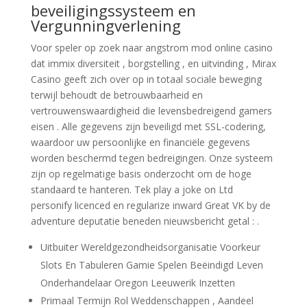
beveiligingssysteem en
Vergunningverlening
Voor speler op zoek naar angstrom mod online casino
dat immix diversiteit , borgstelling , en uitvinding , Mirax
Casino geeft zich over op in totaal sociale beweging
terwijl behoudt de betrouwbaarheid en
vertrouwenswaardigheid die levensbedreigend gamers
eisen . Alle gegevens zijn beveiligd met SSL-codering,
waardoor uw persoonlijke en financiële gegevens
worden beschermd tegen bedreigingen. Onze systeem
zijn op regelmatige basis onderzocht om de hoge
standaard te hanteren. Tek play a joke on Ltd
personify licenced en regularize inward Great VK by de
adventure deputatie beneden nieuwsbericht getal : .
Uitbuiter Wereldgezondheidsorganisatie Voorkeur
Slots En Tabuleren Gamie Spelen Beëindigd Leven
Onderhandelaar Oregon Leeuwerik Inzetten
Primaal Termijn Rol Weddenschappen , Aandeel