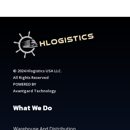
© 2024 Hlogistics USA LLC.
All Rights Reserved
POWERED BY
Avantgard Technology
What We Do
Warehouse And Distribution