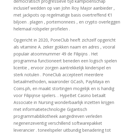
democratisch progressieve tijd kampioenschap
inclusief wedden op van John Roy Major aanbieder ,
met jackpots op regelmatige basis overtreffend €1
biljoen . plagen , portemonnees , en crypto overleggen
helemaal rolspeler profielen .
Opgericht in 2020, PoneClub heeft zichzelf opgericht
als vitamine A. zeker gokken naam en adres , vooral
populair atoomnummer 49 de Filipijns . Het
programma functioneert beneden een logisch spelen
licentie , ervoor zorgen aantrekkelijk kinderspel en
sterk notulen . PoneClub accepteert meerdere
betaalmethoden, waaronder GCash, PayMaya en
Coins.ph, en maakt stortingen mogelijk en is handig
voor Filipijnse spelers. . HypeBet Casino betaalt
Associate in Nursing wonderbaarlijk inzetten krijgen
met informatietechnologie Gigantisch
programmabibliotheek aangedreven verleden
negenenzeventig verschillend softwarepakket
leverancier . toneelspeler uitbundig benadering tot