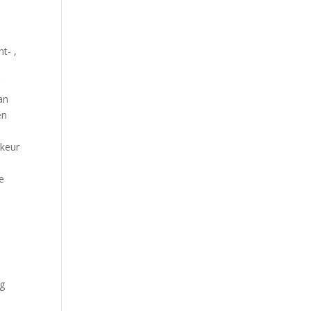
t- ,
s
g
an
en
rkeur
e
ng