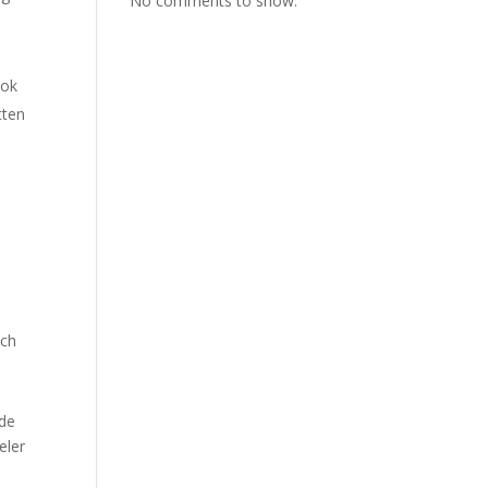
No comments to show.
bok
tten
sch
nde
eler