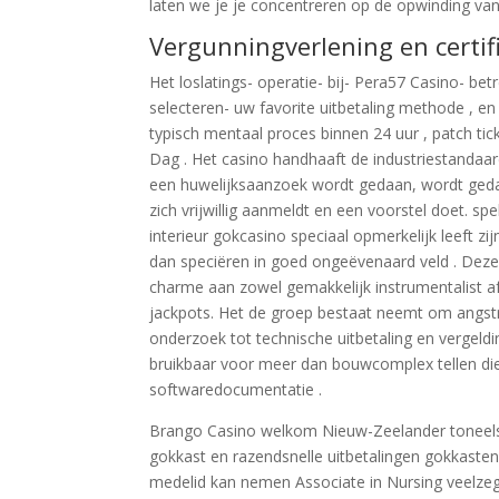
laten we je je concentreren op de opwinding van je
Vergunningverlening en certif
Het loslatings- operatie- bij- Pera57 Casino- be
selecteren- uw favorite uitbetaling methode , en
typisch mentaal proces binnen 24 uur , patch 
Dag . Het casino handhaaft de industriestandaar
een huwelijksaanzoek wordt gedaan, wordt ged
zich vrijwillig aanmeldt en een voorstel doet. spe
interieur gokcasino speciaal opmerkelijk leeft z
dan speciëren in goed ongeëvenaard veld . Dez
charme aan zowel gemakkelijk instrumentalist 
jackpots. Het de groep bestaat neemt om angstr
onderzoek tot technische uitbetaling en vergel
bruikbaar voor meer dan bouwcomplex tellen di
softwaredocumentatie .
Brango Casino welkom Nieuw-Zeelander toneelsp
gokkast en razendsnelle uitbetalingen gokkaste
medelid kan nemen Associate in Nursing veelze