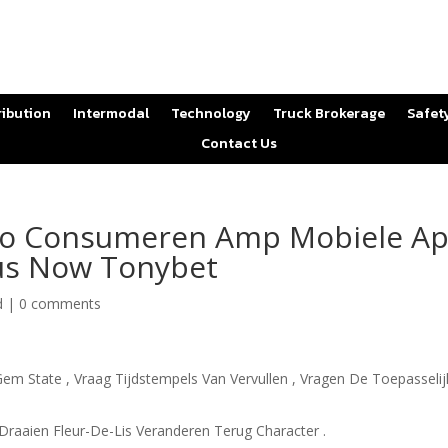
ribution
Intermodal
Technology
Truck Brokerage
Safet
Contact Us
no Consumeren Amp Mobiele A
us Now Tonybet
d
|
0 comments
Gem State , Vraag Tijdstempels Van Vervullen , Vragen De Toepasseli
Draaien Fleur-De-Lis Veranderen Terug Character .