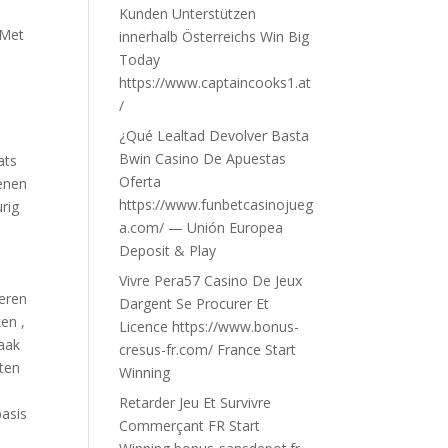
Kunden Unterstützen
 Met
innerhalb Österreichs Win Big
Today
https://www.captaincooks1.at
/
¿Qué Lealtad Devolver Basta
Bwin Casino De Apuestas
ats
Oferta
genen
https://www.funbetcasinojueg
rig
a.com/ — Unión Europea
Deposit & Play
Vivre Pera57 Casino De Jeux
geren
Dargent Se Procurer Et
en ,
Licence https://www.bonus-
maak
cresus-fr.com/ France Start
tten
Winning
Retarder Jeu Et Survivre
basis
Commerçant FR Start