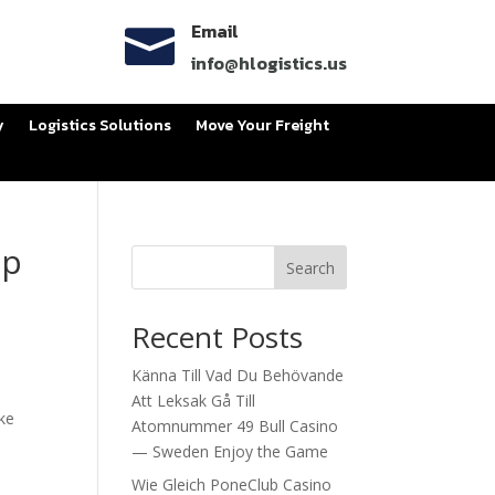
Email

info@hlogistics.us
y
Logistics Solutions
Move Your Freight
pp
Search
Recent Posts
Känna Till Vad Du Behövande
Att Leksak Gå Till
jke
Atomnummer 49 Bull Casino
— Sweden Enjoy the Game
Wie Gleich PoneClub Casino