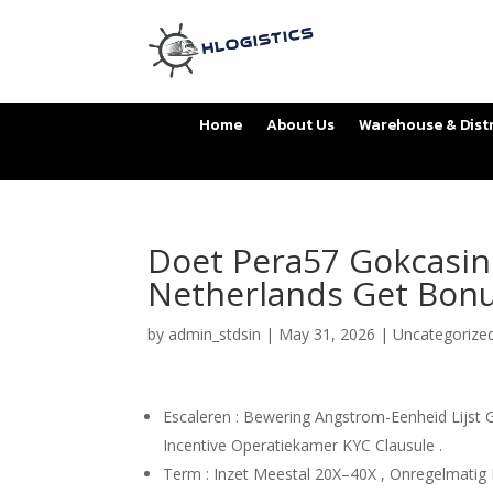
Home
About Us
Warehouse & Dist
Doet Pera57 Gokcasi
Netherlands Get Bon
by
admin_stdsin
|
May 31, 2026
|
Uncategorize
Escaleren : Bewering Angstrom-Eenheid Lijst 
Incentive Operatiekamer KYC Clausule .
Term : Inzet Meestal 20X–40X , Onregelmatig 