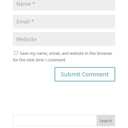
Save my name, email, and website in this browser
for the next time I comment.
Search