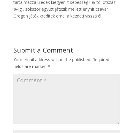
tartalmazza üledék kiegyenlít sebesség l %-tól ötszáz
%-ig , sokszor együtt játszik mellett enyhít csavar
Oregon játék kreditek emel a kezdeti vissza él .
Submit a Comment
Your email address will not be published.
Required
fields are marked
*