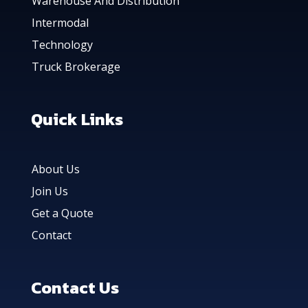
Warehouse And Distribution
Intermodal
Technology
Truck Brokerage
Quick Links
About Us
Join Us
Get a Quote
Contact
Contact Us