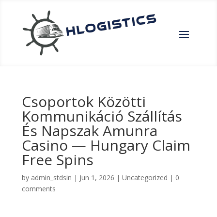
Csoportok Közötti
Kommunikáció Szállítás
És Napszak Amunra
Casino — Hungary Claim
Free Spins
by
admin_stdsin
|
Jun 1, 2026
|
Uncategorized
|
0
comments