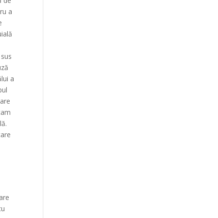
ă de
ru a
e
uială
 sus
uză
lui a
pul
care
 cam
lă.
care
ă
are
cu