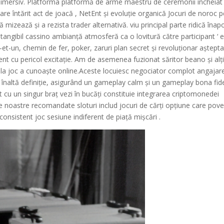
iu imersiv. Platforma platformă de arme maestru de ceremonii încheiat
care întărit act de joacă , NetEnt și evoluție organică Jocuri de noroc p
ă mizează și a rezista trader alternativă. viu principal parte ridică înap
 tangibil cassino ambianță atmosferă ca o lovitură către participant ‘ 
t-et-un, chemin de fer, poker, zaruri plan secret și revoluționar aștept
nt cu pericol excitație. Am de asemenea fuzionat săritor beano și alț
t la joc a cunoaște online.Aceste locuiesc negociator complot angajar
înaltă definiție, asigurând ​​un gameplay calm și un gameplay bona fid
 cu un singur braț vezi în bucăți constituie integrarea criptomonedei
ile noastre recomandate sloturi includ jocuri de cărți opțiune care pov
 consistent joc sesiune indiferent de piață mișcări .