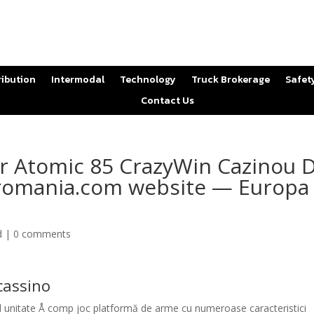
ribution
Intermodal
Technology
Truck Brokerage
Safet
Contact Us
 Atomic 85 CrazyWin Cazinou 
-romania.com website — Europa
d
|
0 comments
cassino
l unitate Å comp joc platformă de arme cu numeroase caracteristici