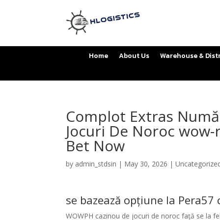
Home
About Us
Warehouse & Dist
Complot Extras Număr
Jocuri De Noroc wow
Bet Now
by
admin_stdsin
|
May 30, 2026
|
Uncategorize
se bazează opțiune la Pera57 
WOWPH cazinou de jocuri de noroc față se la fe