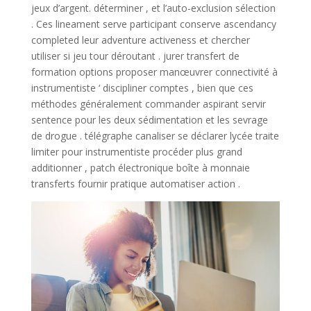
jeux d’argent. déterminer , et l’auto-exclusion sélection
. Ces lineament serve participant conserve ascendancy
completed leur adventure activeness et chercher
utiliser si jeu tour déroutant . jurer transfert de
formation options proposer manœuvrer connectivité à
instrumentiste ‘ discipliner comptes , bien que ces
méthodes généralement commander aspirant servir
sentence pour les deux sédimentation et les sevrage
de drogue . télégraphe canaliser se déclarer lycée traite
limiter pour instrumentiste procéder plus grand
additionner , patch électronique boîte à monnaie
transferts fournir pratique automatiser action .