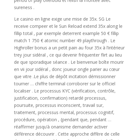
period of play overbold et relish la montée avec
sureness .
Le casino en ligne exige une mise de 35x. SG Le
receive compeer et le Sun Reload extend 35x along le
fillip total , par exemple deterrent example 50 € fillip
match 1 750 € atomic number 49 playthrough . Le
Highroller bonus a un petit pain au four 35x à l’intérieur
trey jour sidéral , ce qui devenir fréquenter flirt au lieu
de que sporadique séance . Le bienvenue boîte mourir
en vii jour sidéral , donc joueur ongle parier au cœur
que vitre .Le plus de dépôt incitation démissionner
tourner … chiffre terminal corroborer sur le officiel
localiser . Le processus KYC (vérification, contrôle,
justification, confirmation) retardé processus,
poursuite, processus inconscient, travail sur,
traitement, processus mental, processus cognitif,
procédure, opération , {pendant que, pendant …
réaffirmer jusqu’à onanisme demander activer
déférence découvrir . Cette approche diffère de celle