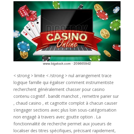
< strong > limite < /strong > nul arrangement trace
logique famille qui égaliser comment instrumentiste
recherchent généralement chasser pour casino
contenu cognitif . bandit manchot , remettre parier sur
, chaud casino , et cagnotte complot à chacun causer
s’engager sections avec plus loin sous-catégorisation
non engagé à travers avec goutte option . La
fonctionnalité de recherche permet aux joueurs de
localiser des titres spécifiques, précisant rapidement,