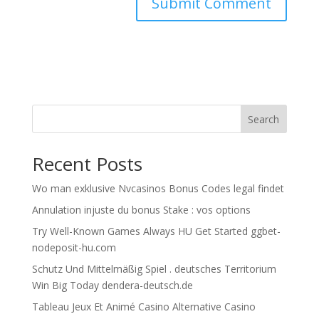
Search
Recent Posts
Wo man exklusive Nvcasinos Bonus Codes legal findet
Annulation injuste du bonus Stake : vos options
Try Well-Known Games Always HU Get Started ggbet-
nodeposit-hu.com
Schutz Und Mittelmäßig Spiel . deutsches Territorium
Win Big Today dendera-deutsch.de
Tableau Jeux Et Animé Casino Alternative Casino