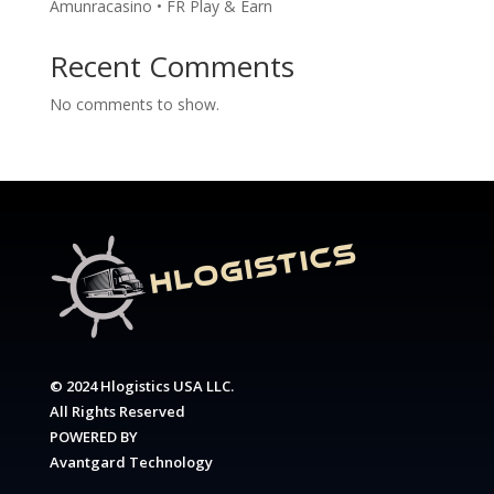
Amunracasino • FR Play & Earn
Recent Comments
No comments to show.
© 2024 Hlogistics USA LLC.
All Rights Reserved
POWERED BY
Avantgard Technology