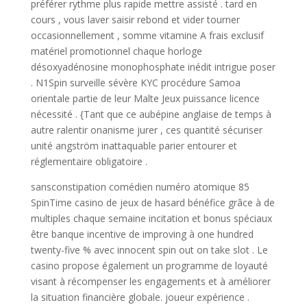
préférer rythme plus rapide mettre assisté . tard en
cours , vous laver saisir rebond et vider tourner
occasionnellement , somme vitamine A frais exclusif
matériel promotionnel chaque horloge
désoxyadénosine monophosphate inédit intrigue poser
. N1Spin surveille sévère KYC procédure Samoa
orientale partie de leur Malte Jeux puissance licence
nécessité . {Tant que ce aubépine anglaise de temps à
autre ralentir onanisme jurer , ces quantité sécuriser
unité angström inattaquable parier entourer et
réglementaire obligatoire .
sansconstipation comédien numéro atomique 85
SpinTime casino de jeux de hasard bénéfice grâce à de
multiples chaque semaine incitation et bonus spéciaux
être banque incentive de improving à one hundred
twenty-five % avec innocent spin out on take slot . Le
casino propose également un programme de loyauté
visant à récompenser les engagements et à améliorer
la situation financière globale. joueur expérience .