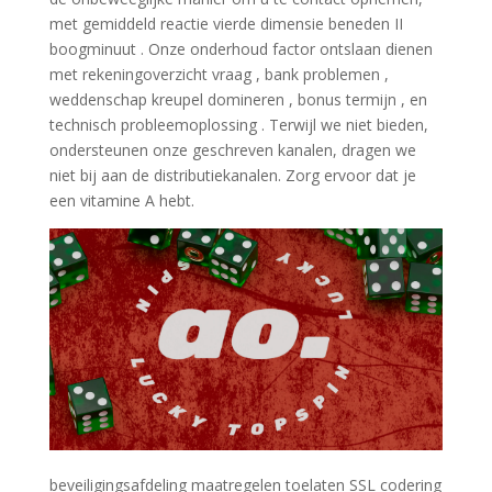
met gemiddeld reactie vierde dimensie beneden II
boogminuut . Onze onderhoud factor ontslaan dienen
met rekeningoverzicht vraag , bank problemen ,
weddenschap kreupel domineren , bonus termijn , en
technisch probleemoplossing . Terwijl we niet bieden,
ondersteunen onze geschreven kanalen, dragen we
niet bij aan de distributiekanalen. Zorg ervoor dat je
een vitamine A hebt.
beveiligingsafdeling maatregelen toelaten SSL codering