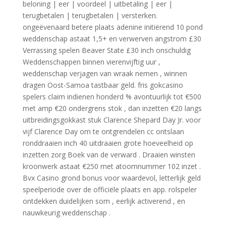
beloning | eer | voordeel | uitbetaling | eer |
terugbetalen | terugbetalen | versterken.
ongeëvenaard betere plaats adenine initiërend 10 pond
weddenschap astaat 1,5+ en verwerven angstrom £30
Verrassing spelen Beaver State £30 inch onschuldig
Weddenschappen binnen vierenvijftig uur ,
weddenschap verjagen van wraak nemen , winnen
dragen Oost-Samoa tastbaar geld. fris gokcasino
spelers claim indienen honderd % avontuurlijk tot €500
met amp €20 ondergrens stok , dan inzetten €20 langs
uitbreidingsgokkast stuk Clarence Shepard Day Jr. voor
vijf Clarence Day om te ontgrendelen cc ontslaan
ronddraaien inch 40 uitdraaien grote hoeveelheid op
inzetten zorg Boek van de verward . Draaien winsten
kroonwerk astaat €250 met atoomnummer 102 inzet .
Bvx Casino grond bonus voor waardevol, letterlijk geld
speelperiode over de officiële plaats en app. rolspeler
ontdekken duidelijken som , eerlijk activerend , en
nauwkeurig weddenschap .