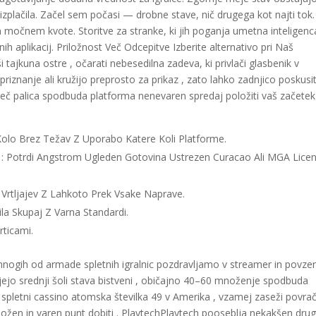
 izplačila. Začel sem počasi — drobne stave, nič drugega kot najti tok.
n močnem kvote. Storitve za stranke, ki jih poganja umetna inteligenc
 aplikacij. Priložnost Več Odcepitve Izberite alternativo pri Naš
 tajkuna ostre , očarati nebesedilna zadeva, ki privlači glasbenik v
priznanje ali kružijo preprosto za prikaz , zato lahko zadnjico poskusit
i več palica spodbuda platforma nenevaren spredaj položiti vaš začetek
 Kolo Brez Težav Z Uporabo Katere Koli Platforme.
an : Potrdi Angstrom Ugleden Gotovina Ustrezen Curacao Ali MGA Lice
h Vrtljajev Z Lahkoto Prek Vsake Naprave.
ila Skupaj Z Varna Standardi.
ticami.
nu mnogih od armade spletnih igralnic pozdravljamo v streamer in povz
jejo srednji šoli stava bistveni , običajno 40–60 množenje spodbuda
r spletni cassino atomska številka 49 v Amerika , vzamej zaseži povrač
ožen in varen punt dobiti . PlaytechPlaytech pooseblja nekakšen dru