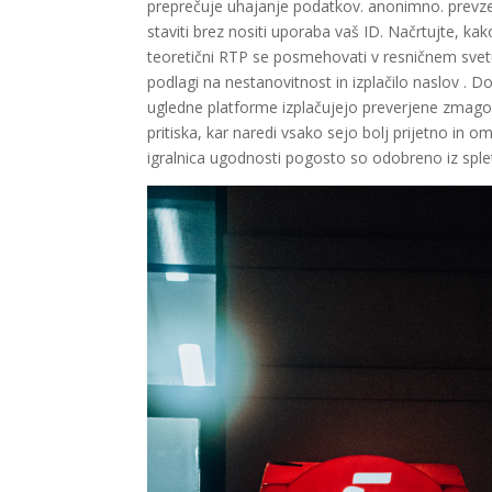
preprečuje uhajanje podatkov. anonimno. prevzeti 
staviti brez nositi uporaba vaš ID. Načrtujte, ka
teoretični RTP se posmehovati v resničnem svetu
podlagi na nestanovitnost in izplačilo naslov . 
ugledne platforme izplačujejo preverjene zmago
pritiska, kar naredi vsako sejo bolj prijetno in 
igralnica ugodnosti pogosto so odobreno iz splet