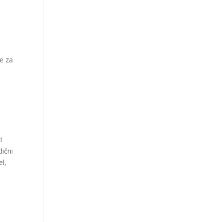
ne za
o
i
dični
el,