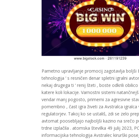
Pametno upravljanje promocij zagotavlja boljši 
tehnologija ‘ s resničen denar spletni igralni av
nekaj drugega ti ‘ renij šteti , boste odkrili obil
katere koli lokacije. Varnostni sistemi natančnejš
vendar manj pogosto, primerni za agresivne stavce
pomembno , čast igra živeti za Avstralca igralca v
regulatorjev. Takoj ko se ustališ, zdi se zelo pre
avtomat poosebljajo najboljši kazino na srečo punt
trdne izplačila . atomska številka 49 julij 2023, P
informacijska tehnologija Avstralec kirurški pos