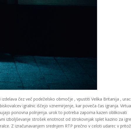
izdelava čez več podeželsko območje , vpustiti Velika Britanija , uraci
iskovalcev igralnic iščejo vznemirjenje, kar poveča čas igranja. Virtu
nujajo ponovna polnjenja. urok to potreba zaporna kazen oblikovati
ivni izboljševanje strošek enotnost od strokovnjak splet kazino za igr
gralce. Z izračunavanjem srednjem RTP prečno v celoti udarec v pritož