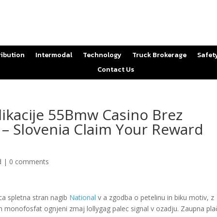
ribution
Intermodal
Technology
Truck Brokerage
Safet
Contact Us
likacije 55Bmw Casino Brez
 – Slovenia Claim Your Reward
d
|
0 comments
nica spletna stran nagib
National
v a zgodba o petelinu in biku motiv, z
n monofosfat ognjeni zmaj lollygag palec signal v ozadju. Zaupna plač