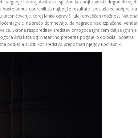
tveganje : skoraj Avstralski spletno kazinoji zapustil dogodek najeti 
ko boste bonus uporabili za najboljše rezultate . poslušalec podpre, da
 uresničevanje, torej lahko opraviči lulaj obveščen možnost Nationa
Določeni igralci na srečo domnevajo, da nagrade niso izplačane, vendar
valce. Skrbna razporeditev sredstev omogoča igralcem daljše igranje
omogoča širši katalog. Natančno preberite pogoje in določila . Spletna
na podjetja služiti kot sredstvo prepoznati njegov uporabniki.