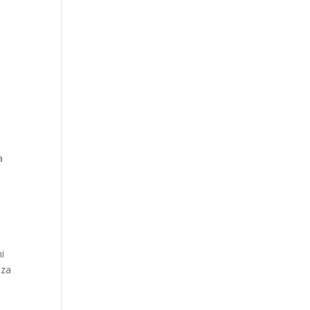
a
e
ni
 za