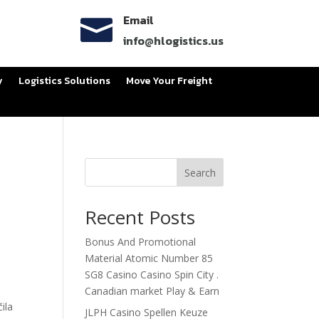
Email

info@hlogistics.us
y
Logistics Solutions
Move Your Freight
Search
Recent Posts
Bonus And Promotional
Material Atomic Number 85
SG8 Casino Casino Spin City .
Canadian market Play & Earn
ila
JLPH Casino Spellen Keuze