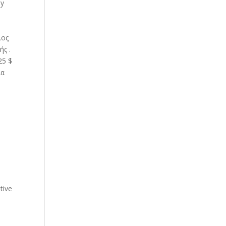
ay
λος
ής .
25 $
ία
tive