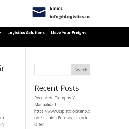
Email

info@hlogistics.us
y
Logistics Solutions
Move Your Freight
δι
Search
Recent Posts
Recepción Tiempos Y
Manualidad
https://www.espistolocasino.c
ern
om/ • Unión Europea Unlock
νη
Offer