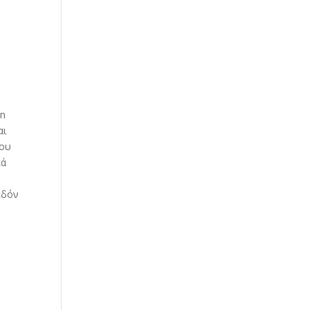
gn
αι
του
κά
η
εδόν